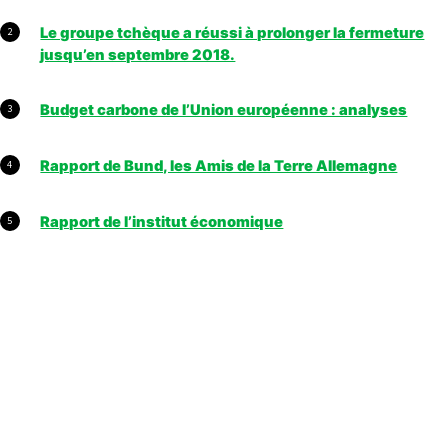
Le groupe tchèque a réussi à prolonger la fermeture
2
jusqu’en septembre 2018.
Budget carbone de l’Union européenne : analyses
3
Rapport de Bund, les Amis de la Terre Allemagne
4
Rapport de l’institut économique
5