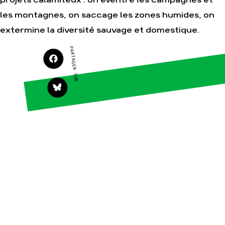
projets calamiteux : on éventre les campagnes et
les montagnes, on saccage les zones humides, on
Agir
Nos thématiques
extermine la diversité sauvage et domestique.
Faire un don
Climat – Énergie
PARTAGER SUR
S'engager sur le
Surproduction
terrain
Agriculture
Agir au quotidien
Finance
Soutenir les
campagnes
Multinationales
Transmettre tout ou
Forêts
partie de son
patrimoine
Télécharger
gratuitement les
guides éco-citoyens
Actualités
Groupes
locaux
Espace presse