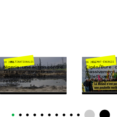
MULTINATIONALES
CLIMAT-ÉNERGIE
10 JUIL
06 JUIL
Nigeria : une action contre
Cigéo/Bure : 
Total pour garantir un
massivement a
désinvestissement
juillet contre
responsable
nucléaire