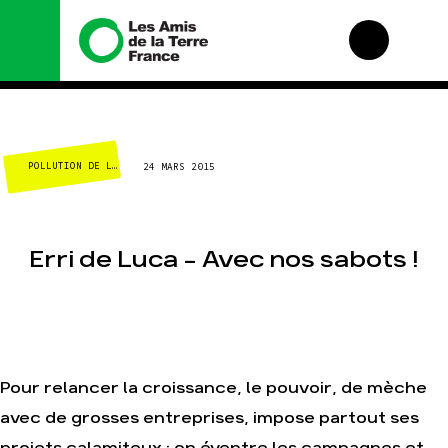
Nous connaître
Nos campagnes
POLLUTION DE L'AIR ET TRANSPORTS
24 MARS 2015
Histoire
Total, rendez-vous au
tribunal
Manifeste
Gaz « naturel », le
grand enfumage
Missions et méthodes
Erri de Luca – Avec nos sabots !
Mode : une tendance
Valeurs
destructrice
Équipes et
Gaz au Mozambique,
fonctionnement
la violence TOTAL(e)
Le réseau dans le
Nos autres
monde
campagnes
Nos alliés
Pour relancer la croissance, le pouvoir, de mèche
Je soutiens les Amis
de la Terre
avec de grosses entreprises, impose partout ses