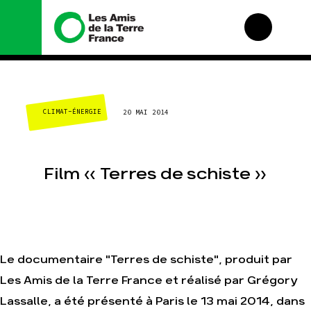
Nous connaître
Nos campagnes
CLIMAT-ÉNERGIE
20 MAI 2014
Histoire
Total, rendez-vous au
tribunal
Manifeste
Gaz « naturel », le
grand enfumage
Missions et méthodes
Film « Terres de schiste »
Mode : une tendance
Valeurs
destructrice
Équipes et
Gaz au Mozambique,
fonctionnement
la violence TOTAL(e)
Le réseau dans le
Nos autres
monde
campagnes
Nos alliés
Le documentaire "Terres de schiste", produit par
Je soutiens les Amis
Les Amis de la Terre France et réalisé par Grégory
de la Terre
Lassalle, a été présenté à Paris le 13 mai 2014, dans