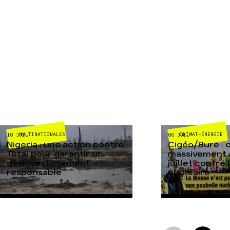
MULTINATIONALES
CLIMAT-ÉNERGIE
10 JUIL
06 JUIL
Nigeria : une action contre
Cigéo/Bure : 
Total pour garantir un
massivement a
désinvestissement
juillet contre
responsable
nucléaire