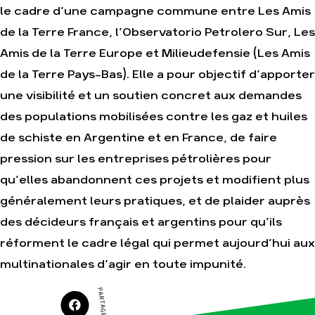
le cadre d’une campagne commune entre Les Amis
Agir
Nos thématiques
de la Terre France, l’Observatorio Petrolero Sur, Les
Faire un don
Climat – Énergie
Amis de la Terre Europe et Milieudefensie (Les Amis
S'engager sur le
Surproduction
de la Terre Pays-Bas). Elle a pour objectif d’apporter
terrain
Agriculture
Agir au quotidien
une visibilité et un soutien concret aux demandes
Finance
Soutenir les
des populations mobilisées contre les gaz et huiles
campagnes
Multinationales
de schiste en Argentine et en France, de faire
Transmettre tout ou
Forêts
partie de son
pression sur les entreprises pétrolières pour
patrimoine
qu’elles abandonnent ces projets et modifient plus
Télécharger
gratuitement les
généralement leurs pratiques, et de plaider auprès
guides éco-citoyens
des décideurs français et argentins pour qu’ils
réforment le cadre légal qui permet aujourd’hui aux
Actualités
multinationales d’agir en toute impunité.
Groupes
locaux
Espace presse
PARTAGER SUR
Publications