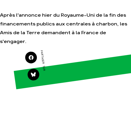
Après l'annonce hier du Royaume-Uni de la fin des
Agir
Nos
financements publics aux centrales à charbon, les
thématiques
Faire un don
Amis de la Terre demandent à la France de
Climat – Énergie
S'engager sur le
terrain
s'engager.
Surproduction
Agir au quotidien
Agriculture
PARTAGER SUR
Soutenir les
Finance
campagnes
Multinationales
Transmettre tout ou
partie de son
Forêts
patrimoine
Télécharger
gratuitement les
guides éco-citoyens
Actualités
Groupes
locaux
Espace presse