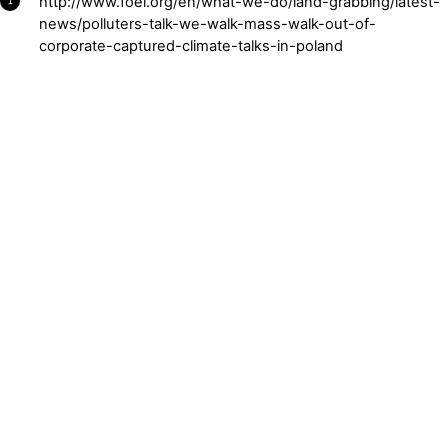
http://www.foei.org/en/what-we-do/land-grabbing/latest-
1
news/polluters-talk-we-walk-mass-walk-out-of-
corporate-captured-climate-talks-in-poland