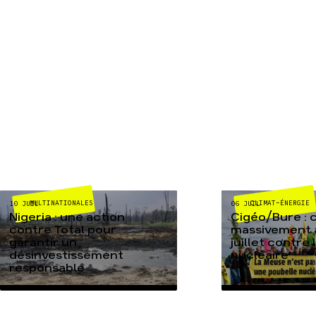
MULTINATIONALES
CLIMAT-ÉNERGIE
10 JUIL
06 JUIL
Nigeria : une action
Cigéo/Bure : 
contre Total pour
massivement a
garantir un
juillet contre
désinvestissement
nucléaire
responsable