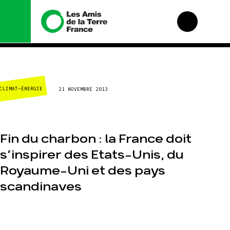
Nous connaître
Nos campagnes
CLIMAT-ÉNERGIE
21 NOVEMBRE 2013
Histoire
Total, rendez-vous
au tribunal
Manifeste
Gaz « naturel », le
grand enfumage
Missions et
méthodes
Mode : une tendance
Fin du charbon : la France doit
destructrice
Valeurs
s’inspirer des Etats-Unis, du
Gaz au Mozambique,
Équipes et
la violence TOTAL(e)
fonctionnement
Royaume-Uni et des pays
Nos autres
Le réseau dans le
scandinaves
campagnes
monde
Nos alliés
Je soutiens les Amis
de la Terre