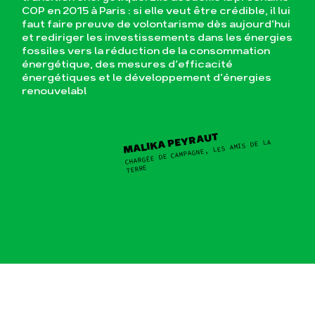
COP en 2015 à Paris : si elle veut être crédible, il lui
faut faire preuve de volontarisme dès aujourd’hui
et rediriger les investissements dans les énergies
fossiles vers la réduction de la consommation
énergétique, des mesures d’efficacité
énergétiques et le développement d’énergies
renouvelabl
MALIKA PEYRAUT
CHARGÉE DE CAMPAGNE, LES AMIS DE LA
TERRE