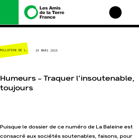
Nous connaître
Nos campagnes
AGRICULTURE
24 MARS 2015
Histoire
Total, rendez-vous au
tribunal
Manifeste
Gaz « naturel », le
grand enfumage
Missions et méthodes
Humeurs – Traquer l’insoutenable,
Mode : une tendance
Valeurs
destructrice
toujours
Équipes et
Gaz au Mozambique,
fonctionnement
la violence TOTAL(e)
Le réseau dans le
Nos autres
monde
campagnes
Nos alliés
Je soutiens les Amis
Puisque le dossier de ce numéro de La Baleine est
de la Terre
consacré aux sociétés soutenables, faisons, pour