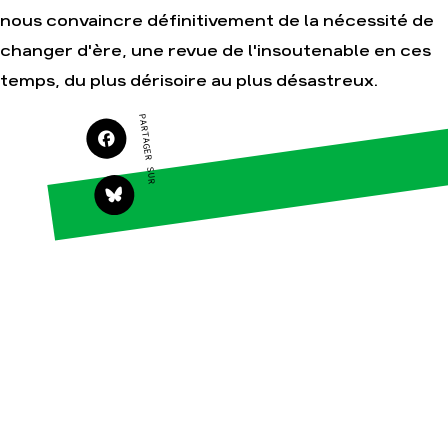
nous convaincre définitivement de la nécessité de
Agir
Nos thématiques
changer d'ère, une revue de l'insoutenable en ces
Faire un don
Climat – Énergie
temps, du plus dérisoire au plus désastreux.
S'engager sur le
Surproduction
terrain
PARTAGER SUR
Agriculture
Agir au quotidien
Finance
Soutenir les
campagnes
Multinationales
Transmettre tout ou
Forêts
partie de son
patrimoine
Télécharger
gratuitement les
guides éco-citoyens
Actualités
Groupes
locaux
Espace presse
Publications