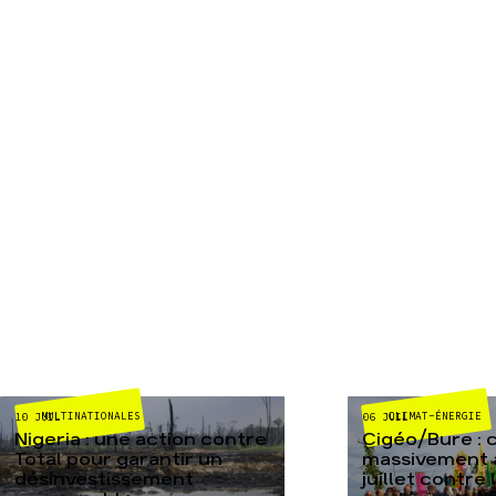
MULTINATIONALES
CLIMAT-ÉNERGIE
10 JUIL
06 JUIL
Nigeria : une action contre
Cigéo/Bure : 
Total pour garantir un
massivement a
désinvestissement
juillet contre