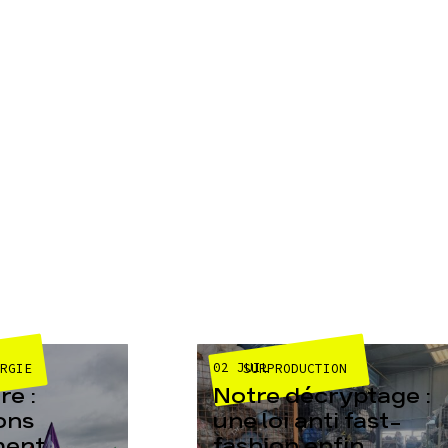
02 JUIL
ERGIE
SURPRODUCTION
e :
Notre décryptage :
ons
une loi anti fast-
ment
fashion enfin