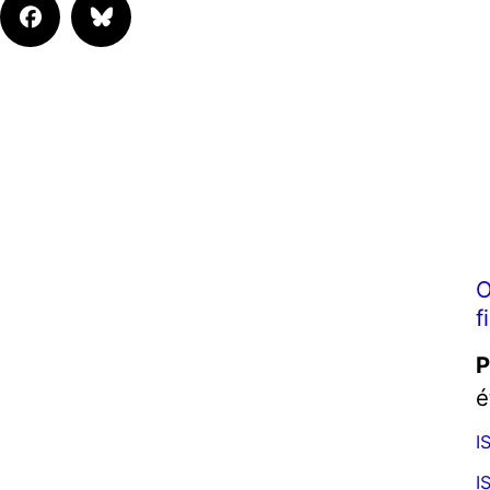
O
f
P
é
I
I