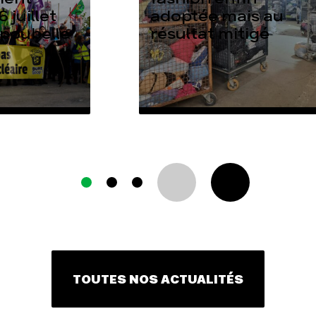
6 juillet
adoptée mais au
 poubelle
résultat mitigé
TOUTES NOS ACTUALITÉS