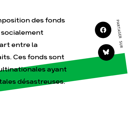
JE M'IMPLIQUE
mposition des fonds
PARTAGER SUR
t socialement
art entre la
aits. Ces fonds sont
tact
ultinationales ayant
tales désastreuses.