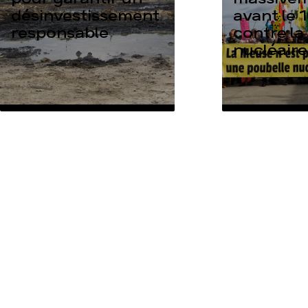
désinvestissement
avant le 1
responsable
contre la
nucléaire