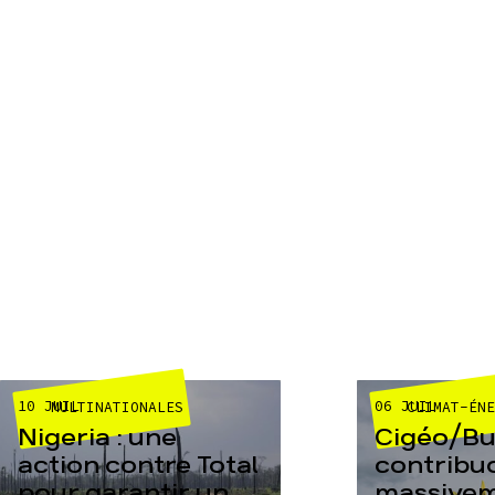
10 JUIL
06 JUIL
MULTINATIONALES
CLIMAT-ÉN
Nigeria : une
Cigéo/Bur
action contre Total
contribu
pour garantir un
massive