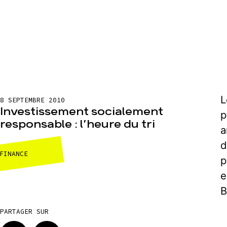
L
8 SEPTEMBRE 2010
Investissement socialement
p
responsable : l’heure du tri
a
d
FINANCE
p
e
B
PARTAGER SUR