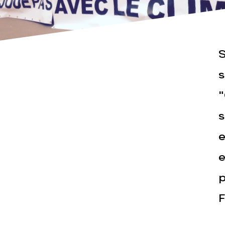
S
s
"
Actualités
Espace pr
s
e
e
p
F