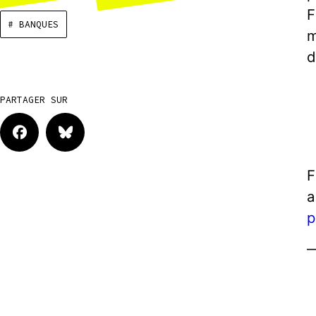
F
# BANQUES
m
d
PARTAGER SUR
F
a
p
—