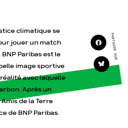
JE M'IMPLIQUE
ustice climatique se
PARTAGER SUR
our jouer un match
 BNP Paribas est le
tact
belle image sportive
réalité avec laquelle
harbon. Après un
 Amis de la Terre
ce de BNP Paribas.