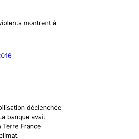
violents montrent à
2016
bilisation déclenchée
 La banque avait
a Terre France
climat.