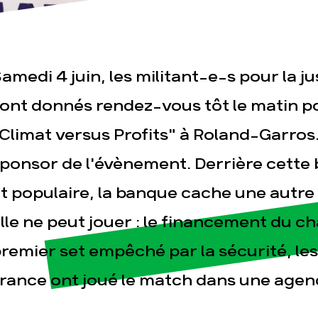
amedi 4 juin, les militant-e-s pour la j
ont donnés rendez-vous tôt le matin p
Climat versus Profits" à Roland-Garros.
esse
Publications
Con
ponsor de l'évènement. Derrière cette 
t populaire, la banque cache une autre 
lle ne peut jouer : le financement du c
remier set empêché par la sécurité, les
rance ont joué le match dans une agen