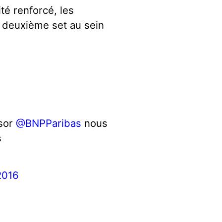
té renforcé, les
le deuxième set au sein
sor
@BNPParibas
nous
s
2016