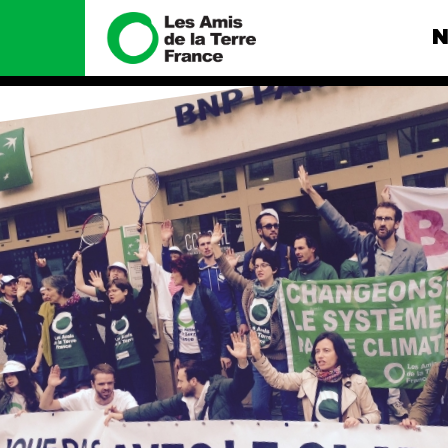
N
Nous connaître
Nos camp
Histoire
Total, rendez-
tribunal
Manifeste
Gaz « naturel »
enfumage
Missions et méthodes
Mode : une te
Valeurs
destructrice
Équipes et
Gaz au Mozambi
fonctionnement
violence TOTAL
Le réseau dans le monde
Nos autres ca
Nos alliés
Je soutiens les Amis de la
Terre