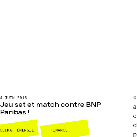
«
4 JUIN 2016
Jeu set et match contre BNP
a
Paribas !
c
d
CLIMAT-ÉNERGIE
FINANCE
p