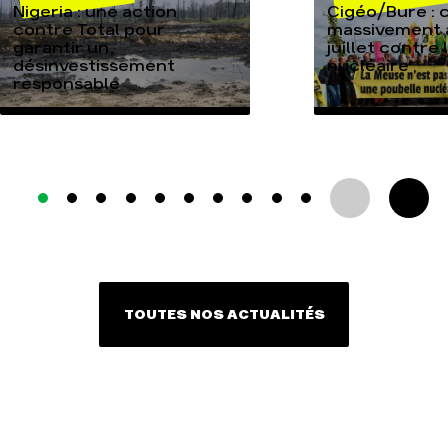
Nigeria : une action
Cigéo/Bure : 
contre Total pour
massivement a
garantir un
juillet contre
désinvestissement
nucléaire
responsable
TOUTES NOS ACTUALITÉS