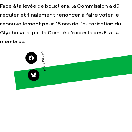
Face à la levée de boucliers, la Commission a dû
reculer et finalement renoncer à faire voter le
Agir
Nos
renouvellement pour 15 ans de l’autorisation du
thématiques
Faire un don
Glyphosate, par le Comité d’experts des Etats-
Climat – Énergie
S'engager sur le
membres.
terrain
Surproduction
Agir au quotidien
Agriculture
PARTAGER SUR
Soutenir les
Finance
campagnes
Multinationales
Transmettre tout ou
partie de son
Forêts
patrimoine
Télécharger
gratuitement les
guides éco-citoyens
Actualités
Groupes
locaux