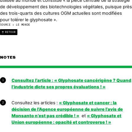
utilisée au monde et constitue « la pièce centrale de la stratégie
de développement des biotechnologies végétales, puisque près
des trois-quarts des cultures OGM actuelles sont modifiées
pour tolérer le glyphosate ».
SOURCE : LE MONDE
RETOUR
NOTES
Consultez l’article : « Glyphosate cancérigène ? Quand
1
l’industrie dicte ses propres évaluations ! »
Consultez les articles :
« Glyphosate et cancer : la
2
décision de l’Agence européenne de suivre l’avis de
Monsanto n’est pas crédible ! »
et
« Glyphosate et
Union européenne : opacité et controverse ! »