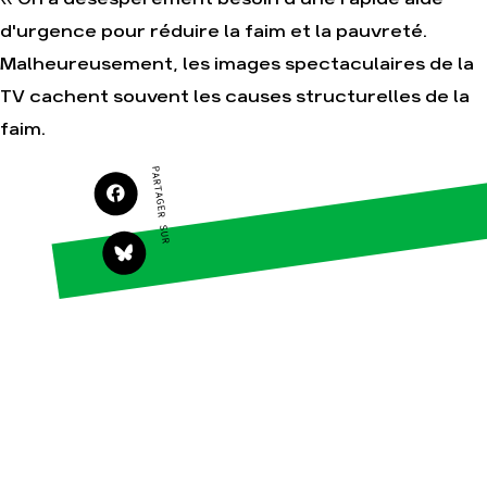
Agir
Nos thématiques
d'urgence pour réduire la faim et la pauvreté.
Faire un don
Climat – Énergie
Malheureusement, les images spectaculaires de la
S'engager sur le terrain
Surproduction
TV cachent souvent les causes structurelles de la
Agir au quotidien
Agriculture
faim.
Soutenir les
Finance
campagnes
PARTAGER SUR
Multinationales
Transmettre tout ou
partie de son
Forêts
patrimoine
Télécharger
gratuitement les
guides éco-citoyens
Actualités
Groupes locaux
Espace presse
Publications
Contact