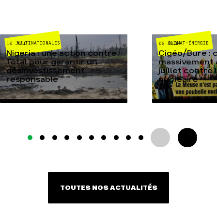
MULTINATIONALES
CLIMAT-ÉNERGIE
10 JUIL
06 JUIL
Nigeria : une action contre
Cigéo/Bure : 
Total pour garantir un
massivement a
désinvestissement
juillet contre
responsable
nucléaire
TOUTES NOS ACTUALITÉS