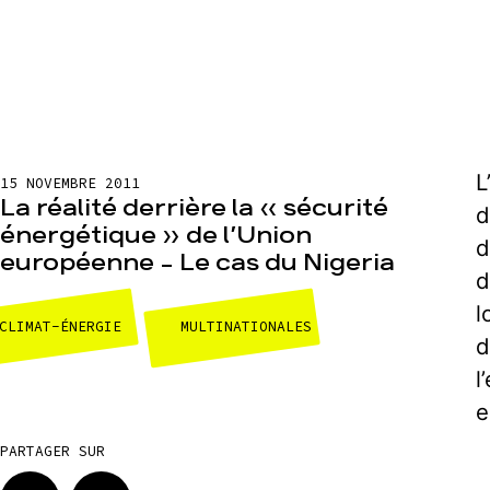
L
15 NOVEMBRE 2011
La réalité derrière la « sécurité
d
énergétique » de l’Union
d
européenne – Le cas du Nigeria
d
l
CLIMAT-ÉNERGIE
MULTINATIONALES
d
l
e
PARTAGER SUR