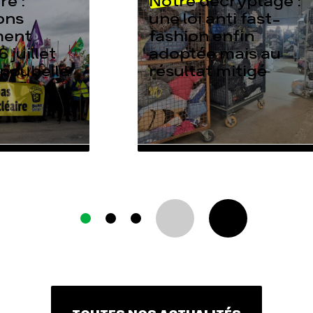
e :
Notre décryptage :
ons
une loi anti fast-
ment
fashion enfin
6 juillet
adoptée mais au
 poubelle
résultat mitigé