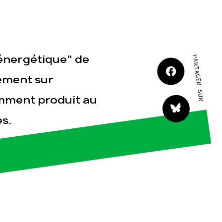
JE M'IMPLIQUE
 énergétique" de
PARTAGER SUR
ement sur
amment produit au
tact
s.