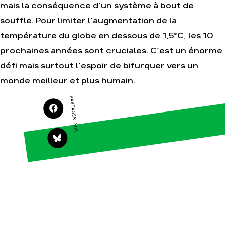
mais la conséquence d’un système à bout de
souffle. Pour limiter l’augmentation de la
Agir
Nos
température du globe en dessous de 1,5°C, les 10
thématiques
Faire un don
prochaines années sont cruciales. C’est un énorme
Climat – Énergie
S'engager sur le
défi mais surtout l’espoir de bifurquer vers un
terrain
Surproduction
monde meilleur et plus humain.
Agir au quotidien
Agriculture
Soutenir les
Finance
PARTAGER SUR
campagnes
Multinationales
Transmettre tout ou
partie de son
Forêts
patrimoine
Télécharger
gratuitement les
guides éco-citoyens
Actualités
Groupes
locaux
Espace presse