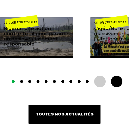
MULTINATIONALES
CLIMAT-ÉNERGIE
10 JUIL
06 JUIL
Nigeria : une action
Cigéo/Bure : 
contre Total pour garantir
massivement a
un désinvestissement
juillet contre
responsable
nucléaire
TOUTES NOS ACTUALITÉS