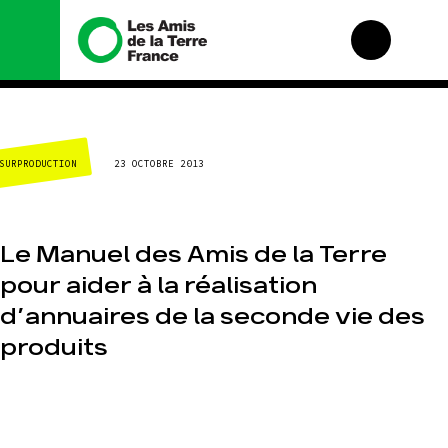
Nous connaître
Nos campagnes
SURPRODUCTION
23 OCTOBRE 2013
Histoire
Total, rendez-vous au
tribunal
Manifeste
Gaz « naturel », le
grand enfumage
Missions et méthodes
Le Manuel des Amis de la Terre
Mode : une tendance
Valeurs
destructrice
pour aider à la réalisation
Équipes et
Gaz au Mozambique,
fonctionnement
d’annuaires de la seconde vie des
la violence TOTAL(e)
Le réseau dans le
Nos autres
monde
produits
campagnes
Nos alliés
Je soutiens les Amis
de la Terre