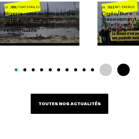
MULTINATIONALES
CLIMAT-ÉNERGIE
10 JUIL
06 JUIL
Nigeria : une action contre
Cigéo/Bure : 
Total pour garantir un
massivement a
désinvestissement
juillet contre
responsable
nucléaire
TOUTES NOS ACTUALITÉS