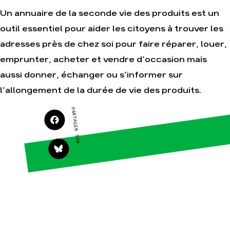
Un annuaire de la seconde vie des produits est un
Agir
Nos thématiques
outil essentiel pour aider les citoyens à trouver les
Faire un don
Climat – Énergie
adresses près de chez soi pour faire réparer, louer,
S'engager sur le
Surproduction
terrain
emprunter, acheter et vendre d’occasion mais
Agriculture
Agir au quotidien
aussi donner, échanger ou s’informer sur
Finance
Soutenir les
l’allongement de la durée de vie des produits.
campagnes
Multinationales
Transmettre tout ou
Forêts
PARTAGER SUR
partie de son
patrimoine
Télécharger
gratuitement les
guides éco-citoyens
Actualités
Groupes
locaux
Espace presse
Publications