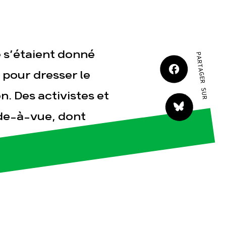
JE M'IMPLIQUE
e s’étaient donné
PARTAGER SUR
 pour dresser le
n. Des activistes et
tact
rde-à-vue, dont