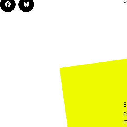
p
E
p
m