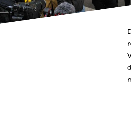
D
r
V
Actualités
Espace pr
d
n