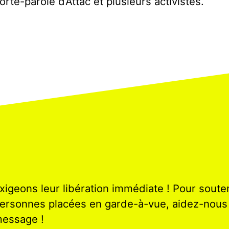
orte-parole d’Attac et plusieurs activistes.
xigeons leur libération immédiate ! Pour souten
ersonnes placées en garde-à-vue, aidez-nous à
essage !