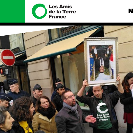
N
Nous connaître
Nos camp
Histoire
Total, rendez-
tribunal
Manifeste
Gaz « naturel »
enfumage
Missions et méthodes
Mode : une te
Valeurs
destructrice
Équipes et
Gaz au Mozambi
fonctionnement
violence TOTAL
Le réseau dans le monde
Nos autres ca
Nos alliés
Je soutiens les Amis de la
Terre