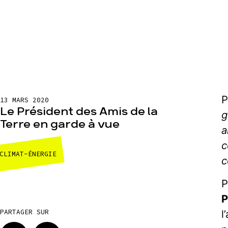
P
13 MARS 2020
Le Président des Amis de la
g
Terre en garde à vue
a
c
CLIMAT-ÉNERGIE
c
P
P
l
PARTAGER SUR