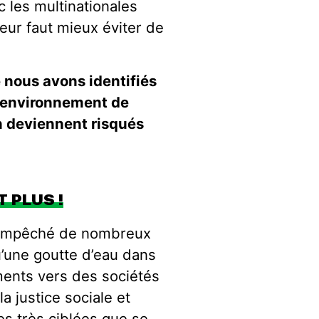
 les multinationales
 leur faut mieux éviter de
ue nous avons identifiés
l’environnement de
en deviennent risqués
 PLUS !
s empêché de nombreux
u’une goutte d’eau dans
ments vers des sociétés
a justice sociale et
es très ciblées que se