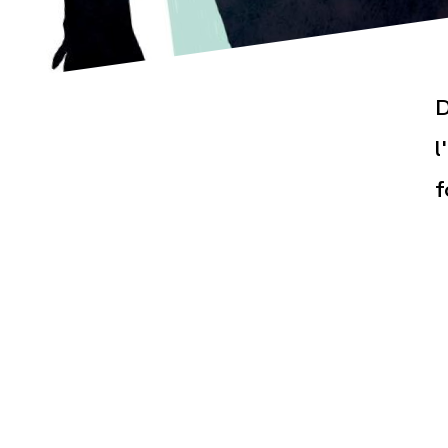
D
l
f
Actualités
Espace pr