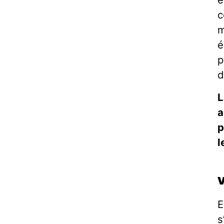
c
m
é
p
d
L
a
p
l
E
s