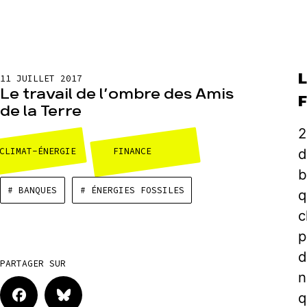
11 JUILLET 2017
Le travail de l’ombre des Amis
de la Terre
2
CLIMAT-ÉNERGIE
FINANCE
d
b
# BANQUES
# ÉNERGIES FOSSILES
q
c
p
d
PARTAGER SUR
n
q