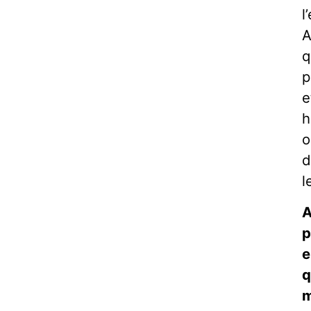
l
A
q
p
e
h
o
d
l
A
p
e
q
m