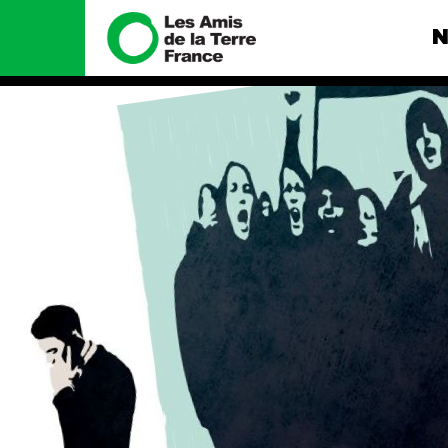
N
Nous connaître
Nos camp
Histoire
Total, rendez-
tribunal
Manifeste
Gaz « naturel »
enfumage
Missions et méthodes
Mode : une te
Valeurs
destructrice
Équipes et
Gaz au Mozambi
fonctionnement
violence TOTAL
Le réseau dans le monde
Nos autres ca
Nos alliés
Je soutiens les Amis de la
Terre