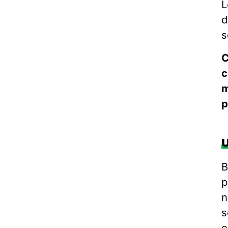
L
d
s
C
c
m
p
U
B
p
n
s
e