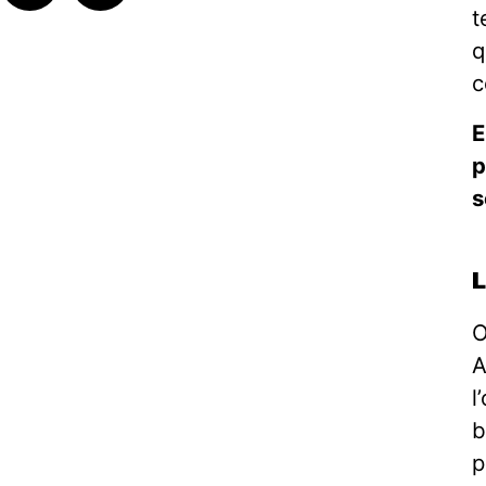
t
q
c
E
p
s
O
A
l
b
p