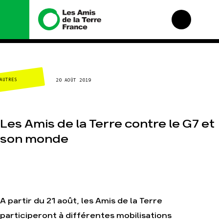
Nous connaître
Nos campagnes
AUTRES
20 AOÛT 2019
Histoire
Total, rendez-vous au
tribunal
Manifeste
Gaz « naturel », le
grand enfumage
Missions et méthodes
Les Amis de la Terre contre le G7 et
Mode : une tendance
Valeurs
destructrice
son monde
Équipes et
Gaz au Mozambique,
fonctionnement
la violence TOTAL(e)
Le réseau dans le
Nos autres
monde
campagnes
Nos alliés
Je soutiens les Amis
A partir du 21 août, les Amis de la Terre
de la Terre
participeront à différentes mobilisations