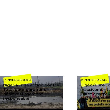
MULTINATIONALES
CLIMAT-ÉNERGIE
10 JUIL
06 JUIL
Nigeria : une action contre
Cigéo/Bure : 
Total pour garantir un
massivement a
désinvestissement
juillet contre
responsable
nucléaire