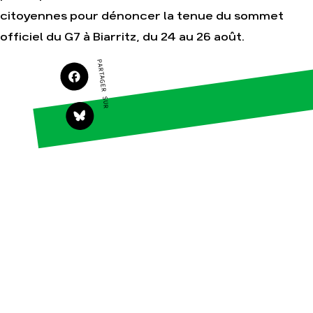
citoyennes pour dénoncer la tenue du sommet
Agir
Nos thématiques
officiel du G7 à Biarritz, du 24 au 26 août.
Faire un don
Climat – Énergie
PARTAGER SUR
S'engager sur le
Surproduction
terrain
Agriculture
Agir au quotidien
Finance
Soutenir les
campagnes
Multinationales
Transmettre tout ou
Forêts
partie de son
patrimoine
Télécharger
gratuitement les
guides éco-citoyens
Actualités
Groupes
locaux
Espace presse
Publications