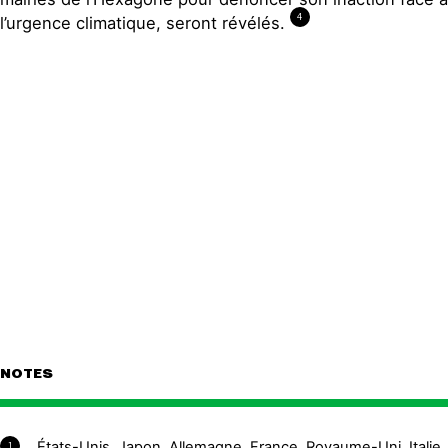
4
l’urgence climatique, seront révélés.
NOTES
États-Unis, Japon, Allemagne, France, Royaume-Uni, Italie,
1