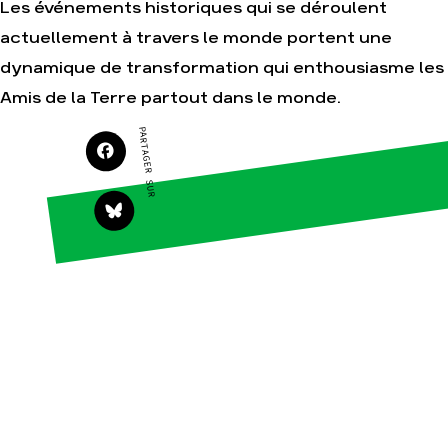
Les événements historiques qui se déroulent
actuellement à travers le monde portent une
dynamique de transformation qui enthousiasme les
Agir
Nos
Amis de la Terre partout dans le monde.
thématiques
Faire un don
Climat – Énergie
PARTAGER SUR
S'engager sur le
terrain
Surproduction
Agir au quotidien
Agriculture
Soutenir les
Finance
campagnes
Multinationales
Transmettre tout
ou partie de son
Forêts
patrimoine
Télécharger
gratuitement les
guides éco-
citoyens
Actualités