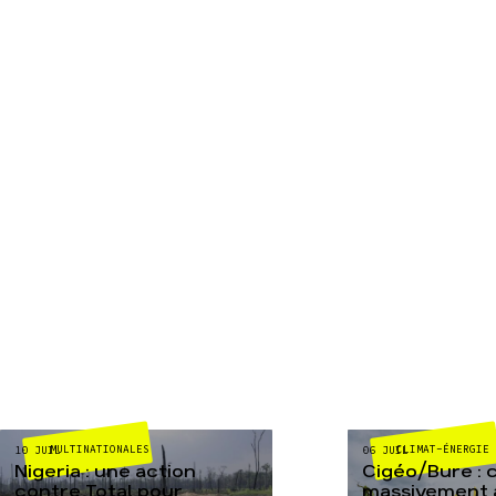
MULTINATIONALES
CLIMAT-ÉNERGIE
10 JUIL
06 JUIL
Nigeria : une action
Cigéo/Bure : 
contre Total pour
massivement a