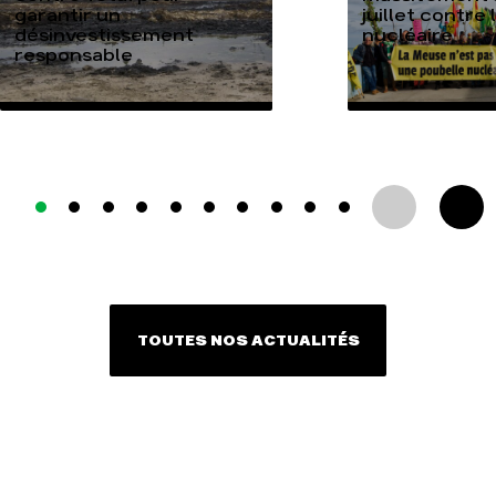
garantir un
juillet contre
désinvestissement
nucléaire
responsable
TOUTES NOS ACTUALITÉS