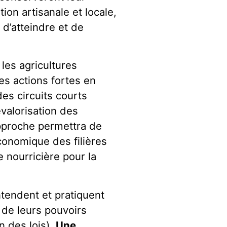
tion artisanale et locale,
 d’atteindre et de
les agricultures
des actions fortes en
es circuits courts
evalorisation des
approche permettra de
conomique des filières
e nourricière pour la
ntendent et pratiquent
 de leurs pouvoirs
n des lois).
Une