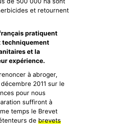
lus de 500 000 ha sont
erbicides et retournent
français pratiquent
est techniquement
nitaires et la
eur expérience.
renoncer à abroger,
n décembre 2011 sur le
ences pour nous
ration suffiront à
même temps le Brevet
détenteurs de
brevets