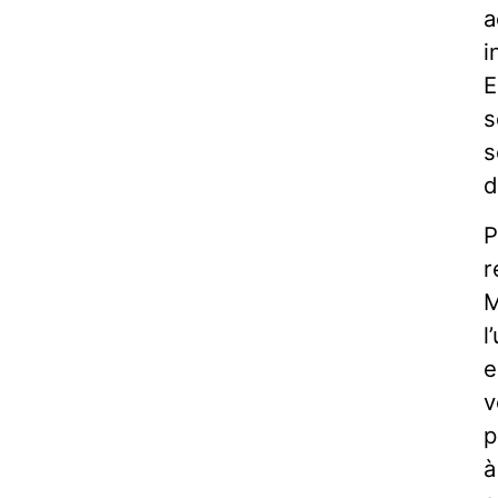
a
i
E
s
s
d
P
r
M
l
e
v
p
à