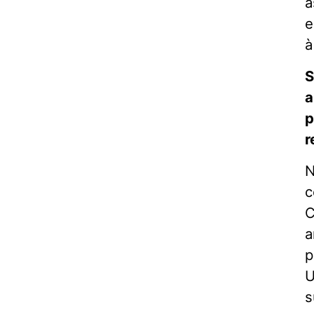
a
e
à
S
a
p
r
N
c
C
a
p
U
s