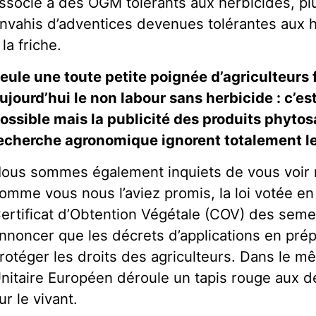
ssocié à des OGM tolérants aux herbicides, p
nvahis d’adventices devenues tolérantes aux h
 la friche.
eule une toute petite poignée d’agriculteurs 
ujourd’hui le non labour sans herbicide : c’
ossible mais la publicité des produits phytosa
echerche agronomique ignorent totalement l
ous sommes également inquiets de vous voir 
omme vous nous l’aviez promis, la loi votée e
ertificat d’Obtention Végétale (COV) des sem
nnoncer que les décrets d’applications en prépa
rotéger les droits des agriculteurs. Dans le 
nitaire Européen déroule un tapis rouge aux 
ur le vivant.