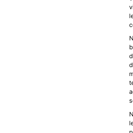
v
l
c
N
b
d
d
m
t
a
s
N
l
p