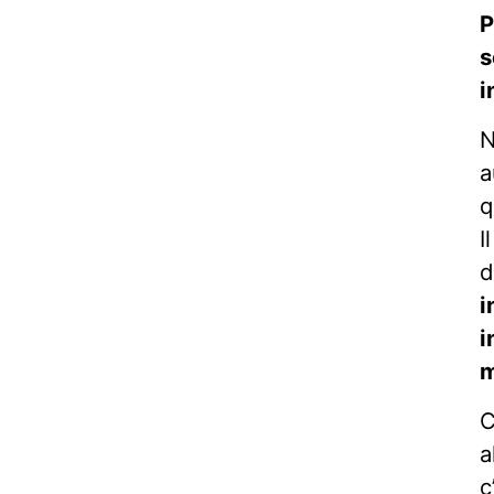
P
s
i
N
a
q
I
d
i
i
m
C
a
c