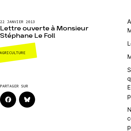
A
22 JANVIER 2013
Lettre ouverte à Monsieur
M
Stéphane Le Foll
L
AGRICULTURE
M
S
q
PARTAGER SUR
E
p
N
c
p