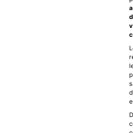
a
d
v
c
L
r
l
p
s
d
e
D
c
c