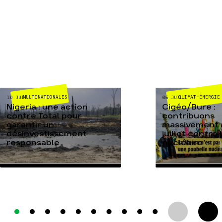
MULTINATIONALES
CLIMAT-ÉNERGIE
10 JUIL
06 JUIL
Nigeria : une action
Cigéo/Bure :
contre Total pour
contribuons
garantir un
massivement a
désinvestissement
juillet contre
responsable
nucléaire