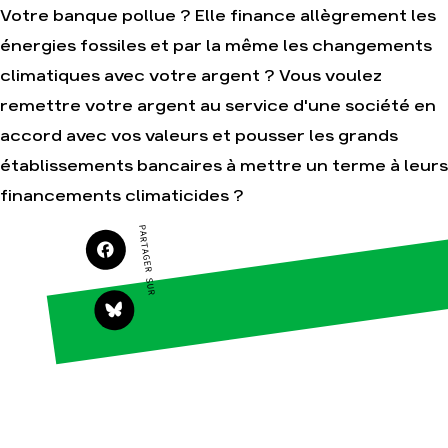
Votre banque pollue ? Elle finance allègrement les
énergies fossiles et par la même les changements
climatiques avec votre argent ? Vous voulez
Agir
Nos
remettre votre argent au service d'une société en
thématiques
Faire un don
Climat – Énergie
accord avec vos valeurs et pousser les grands
S'engager sur le
terrain
Surproduction
établissements bancaires à mettre un terme à leurs
Agir au quotidien
Agriculture
financements climaticides ?
Soutenir les
Finance
campagnes
PARTAGER SUR
Multinationales
Transmettre tout
ou partie de son
Forêts
patrimoine
Télécharger
gratuitement les
guides éco-
citoyens
Actualités