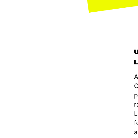
A
O
p
r
L
f
a