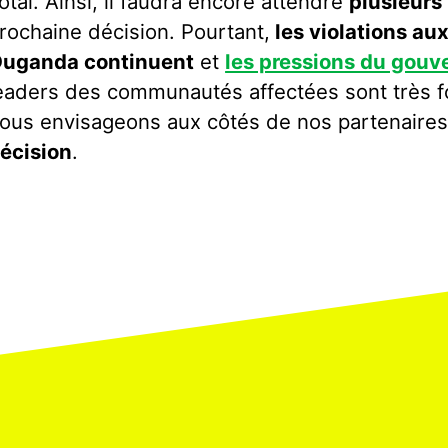
otal. Ainsi, il faudra encore attendre
plusieurs
rochaine décision. Pourtant,
les violations au
uganda continuent
et
les pressions du gou
eaders des communautés affectées sont très f
ous envisageons aux côtés de nos partenaire
écision
.