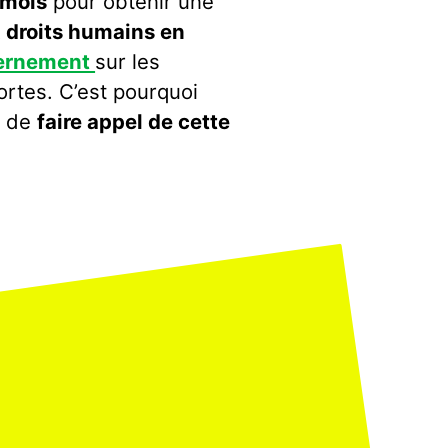
 mois
pour obtenir une
x droits humains en
vernement
sur les
ortes.
C’est pourquoi
s de
faire appel de cette