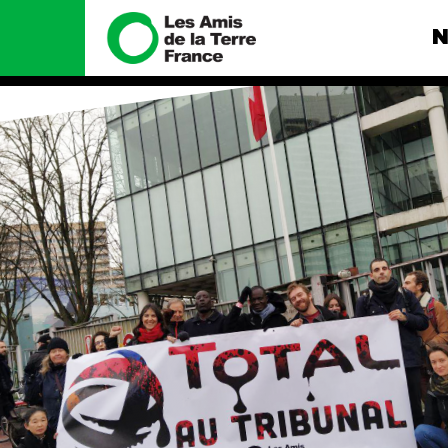
N
Nous connaître
Nos camp
Histoire
Total, rendez-
tribunal
Manifeste
Gaz « naturel »
enfumage
Missions et méthodes
Mode : une te
Valeurs
destructrice
Équipes et
Gaz au Mozambi
fonctionnement
violence TOTAL
Le réseau dans le monde
Nos autres ca
Nos alliés
Je soutiens les Amis de la
Terre