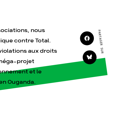
JE M'IMPLIQUE
sociations, nous
PARTAGER SUR
ique contre Total.
iolations aux droits
tact
 méga-projet
ronnement et le
l en Ouganda.