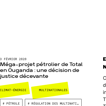
3 FÉVRIER 2020
Méga-projet pétrolier de Total
en Ouganda : une décision de
justice décevante
C
d
CLIMAT-ÉNERGIE
MULTINATIONALES
i
T
# PÉTROLE
# RÉGULATION DES MULTINATIONALES