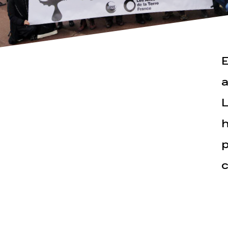
E
a
L
Actualités
Espace pr
h
p
c