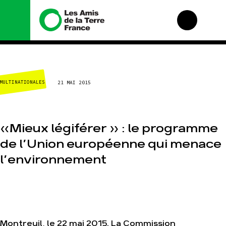
Nous connaître
Nos campagnes
MULTINATIONALES
21 MAI 2015
Histoire
Total, rendez-vous au
tribunal
Manifeste
Gaz « naturel », le
grand enfumage
Missions et méthodes
«Mieux légiférer » : le programme
Mode : une tendance
Valeurs
destructrice
de l’Union européenne qui menace
Équipes et
Gaz au Mozambique,
fonctionnement
l’environnement
la violence TOTAL(e)
Le réseau dans le
Nos autres
monde
campagnes
Nos alliés
Je soutiens les Amis
de la Terre
Montreuil, le 22 mai 2015. La Commission