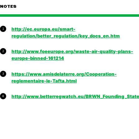
NOTES
http://ec.europa.eu/smart-
1
regulation/better_regulation/key_docs_en.htm
http://www.foeeurope.org/waste-air-quality-plans-
2
europe-binned-161214
https://www.amisdelaterre.org/Cooperation-
3
reglementaire-le-Tafta.html
http://www.betterregwatch.eu/BRWN_Founding_Stat
4