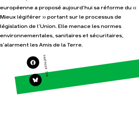
européenne a proposé aujourd’hui sa réforme du «
Agir
Nos thématiques
Mieux légiférer » portant sur le processus de
Faire un don
Climat – Énergie
législation de l’Union. Elle menace les normes
S'engager sur le
Surproduction
terrain
environnementales, sanitaires et sécuritaires,
Agriculture
Agir au quotidien
s’alarment les Amis de la Terre.
Finance
Soutenir les
campagnes
Multinationales
PARTAGER SUR
Transmettre tout ou
Forêts
partie de son
patrimoine
Télécharger
gratuitement les
guides éco-citoyens
Actualités
Groupes
locaux
Espace presse
Publications