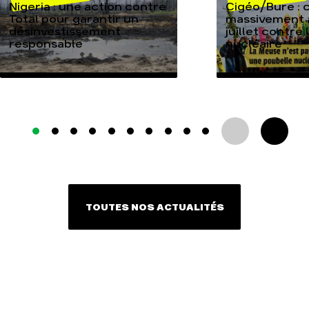
Nigeria : une action contre
Cigéo/Bure : 
Total pour garantir un
massivement a
désinvestissement
juillet contre
responsable
nucléaire
TOUTES NOS ACTUALITÉS