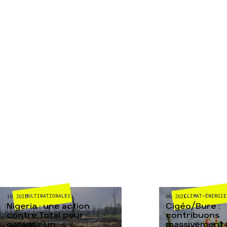
MULTINATIONALES
CLIMAT-ÉNERGIE
10 JUIL
06 JUIL
Nigeria : une action
Cigéo/Bure :
contre Total pour
contribuons
garantir un
massivement a