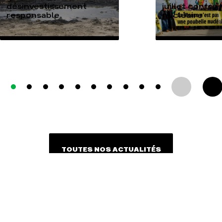
désinvestissement
juillet contre
responsable
nucléaire
TOUTES NOS ACTUALITÉS