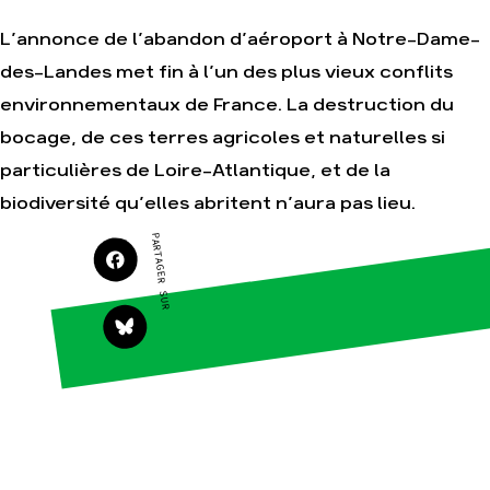
Je soutiens les
Amis de la Terre
L’annonce de l’abandon d’aéroport à Notre-Dame-
des-Landes met fin à l’un des plus vieux conflits
environnementaux de France. La destruction du
Agir
Nos
bocage, de ces terres agricoles et naturelles si
thématiques
Faire un don
particulières de Loire-Atlantique, et de la
Climat – Énergie
S'engager sur le
biodiversité qu’elles abritent n’aura pas lieu.
terrain
Surproduction
Agir au quotidien
Agriculture
PARTAGER SUR
Soutenir les
Finance
campagnes
Multinationales
Transmettre tout
ou partie de son
Forêts
patrimoine
Télécharger
gratuitement les
guides éco-
citoyens