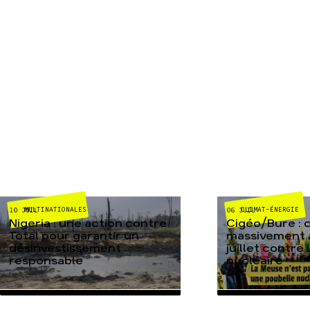
MULTINATIONALES
CLIMAT-ÉNERGIE
10 JUIL
06 JUIL
Nigeria : une action contre
Cigéo/Bure : 
Total pour garantir un
massivement a
désinvestissement
juillet contre
responsable
nucléaire