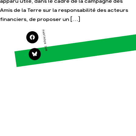
apparu utile, dans le cadre de la campagne des
Agir
Nos thématiques
Amis de la Terre sur la responsabilité des acteurs
Faire un don
Climat – Énergie
financiers, de proposer un […]
S'engager sur le
Surproduction
terrain
PARTAGER SUR
Agriculture
Agir au quotidien
Finance
Soutenir les
campagnes
Multinationales
Transmettre tout ou
Forêts
partie de son
patrimoine
Télécharger
gratuitement les
guides éco-citoyens
Actualités
Groupes locaux
Espace presse
Publications