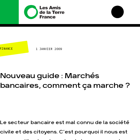
Nous connaître
Nos campagnes
FINANCE
1 JANVIER 2009
Histoire
Total, rendez-vous au
tribunal
Manifeste
Gaz « naturel », le
grand enfumage
Missions et méthodes
Nouveau guide : Marchés
Mode : une tendance
Valeurs
destructrice
bancaires, comment ça marche ?
Équipes et
Gaz au Mozambique, la
fonctionnement
violence TOTAL(e)
Le réseau dans le
Nos autres campagnes
monde
Nos alliés
Je soutiens les Amis de
Le secteur bancaire est mal connu de la société
la Terre
civile et des citoyens. C’est pourquoi il nous est