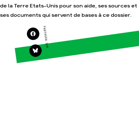
de la Terre Etats-Unis pour son aide, ses sources et
Agir
Nos thématiques
Faire un don
Climat – Énergie
ses documents qui servent de bases à ce dossier.
S'engager sur le terrain
Surproduction
PARTAGER SUR
Agir au quotidien
Agriculture
Soutenir les
Finance
campagnes
Multinationales
Transmettre tout ou
partie de son
Forêts
patrimoine
Télécharger
gratuitement les
guides éco-citoyens
Actualités
Groupes locaux
Espace presse
Publications
Contact