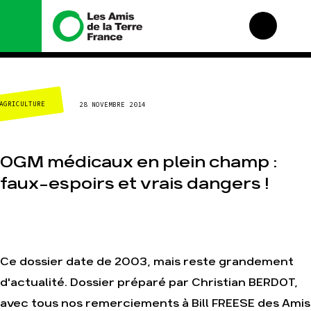
Nous connaître
Nos campagnes
AGRICULTURE
28 NOVEMBRE 2014
Histoire
Total, rendez-vous au
tribunal
Manifeste
Gaz « naturel », le
grand enfumage
Missions et méthodes
OGM médicaux en plein champ :
Mode : une tendance
Valeurs
destructrice
faux-espoirs et vrais dangers !
Équipes et
Gaz au Mozambique, la
fonctionnement
violence TOTAL(e)
Le réseau dans le
Nos autres campagnes
monde
Nos alliés
Ce dossier date de 2003, mais reste grandement
Je soutiens les Amis de
la Terre
d'actualité. Dossier préparé par Christian BERDOT,
avec tous nos remerciements à Bill FREESE des Amis