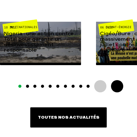
MULTINATIONALES
CLIMAT-ÉNERGIE
10 JUIL
06 JUIL
Nigeria : une action contre
Cigéo/Bure : 
Total pour garantir un
massivement a
désinvestissement
juillet contre
responsable
nucléaire
TOUTES NOS ACTUALITÉS