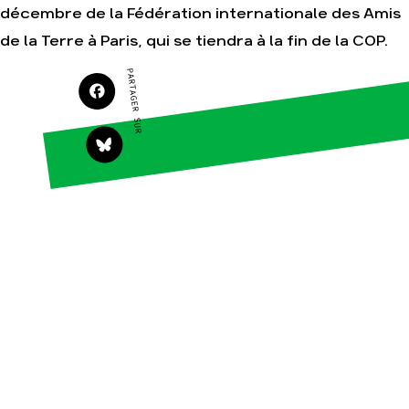
décembre de la Fédération internationale des Amis
de la Terre à Paris, qui se tiendra à la fin de la COP.
Agir
Nos
PARTAGER SUR
thématiques
Faire un don
Climat – Énergie
S'engager sur le
terrain
Surproduction
Agir au quotidien
Agriculture
Soutenir les
Finance
campagnes
Multinationales
Transmettre tout ou
partie de son
Forêts
patrimoine
Télécharger
gratuitement les
guides éco-citoyens
Actualités
Groupes
locaux
Espace presse