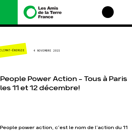
Nous connaître
Nos campagnes
CLIMAT-ÉNERGIE
4 NOVEMBRE 2015
Histoire
Total, rendez-vous
au tribunal
Manifeste
Gaz « naturel », le
grand enfumage
Missions et
méthodes
People Power Action – Tous à Paris
Mode : une tendance
destructrice
Valeurs
les 11 et 12 décembre!
Gaz au Mozambique,
Équipes et
la violence TOTAL(e)
fonctionnement
Nos autres
Le réseau dans le
campagnes
monde
Nos alliés
Je soutiens les Amis
People power action, c’est le nom de l’action du 11
de la Terre