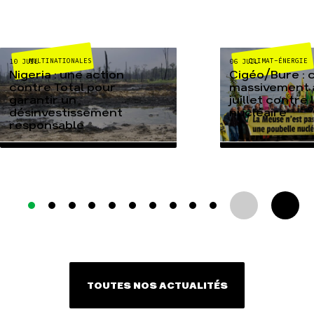
MULTINATIONALES
CLIMAT-ÉNERGIE
10 JUIL
06 JUIL
Nigeria : une action
Cigéo/Bure : 
contre Total pour
massivement a
garantir un
juillet contre
désinvestissement
nucléaire
responsable
TOUTES NOS ACTUALITÉS