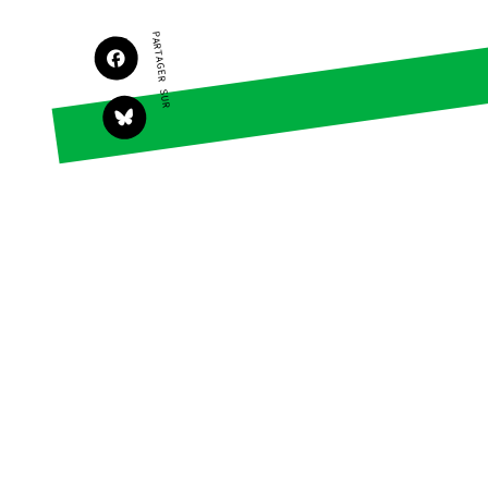
Agir
Nos thématiques
PARTAGER SUR
Faire un don
Climat – Énergie
S'engager sur le terrain
Surproduction
Agir au quotidien
Agriculture
Soutenir les
Finance
campagnes
Multinationales
Transmettre tout ou
partie de son
Forêts
patrimoine
Télécharger
gratuitement les
guides éco-citoyens
Actualités
Groupes locaux
Espace presse
Publications
Contact