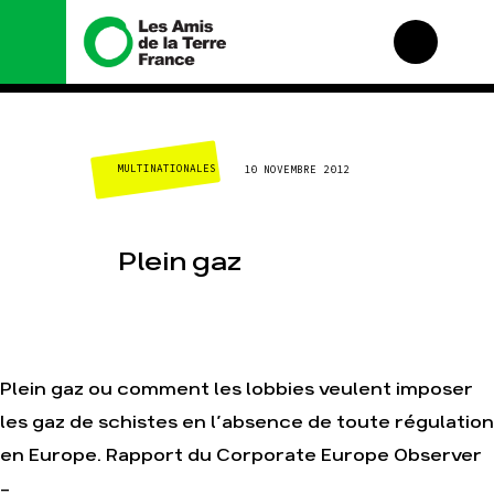
Nous connaître
Nos campagnes
CLIMAT-ÉNERGIE
10 NOVEMBRE 2012
Histoire
Total, rendez-vous au
tribunal
Manifeste
Gaz « naturel », le
grand enfumage
Missions et méthodes
Plein gaz
Mode : une tendance
Valeurs
destructrice
Équipes et
Gaz au Mozambique, la
fonctionnement
violence TOTAL(e)
Le réseau dans le
Nos autres campagnes
monde
Plein gaz ou comment les lobbies veulent imposer
Nos alliés
les gaz de schistes en l’absence de toute régulation
Je soutiens les Amis de
la Terre
en Europe. Rapport du Corporate Europe Observer
-