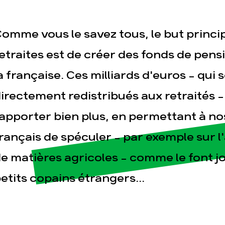
omme vous le savez tous, le but princip
etraites est de créer des fonds de pensi
a française. Ces milliards d'euros - qui
irectement redistribués aux retraités 
esse
Publications
Con
apporter bien plus, en permettant à no
rançais de spéculer - par exemple sur l
e matières agricoles - comme le font 
etits copains étrangers...