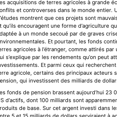
es acquisitions de terres agricoles à grande é
onflits et controverses dans le monde entier.
’études montrent que ces projets sont mauva
t qu’ils encouragent une forme d’agriculture q
daptée à un monde secoué par de graves crise
nvironnementales. Et pourtant, les fonds conti
erres agricoles à l’étranger, comme attirés par
ui s’explique par les rendements qu’on peut a
nvestissements. Et parmi ceux qui recherchent
erre agricole, certains des principaux acteurs
ension, qui investissent des milliards de dolla
es fonds de pension brassent aujourd’hui 23 00
S d’actifs, dont 100 milliards sont apparemmen
roduits de base. Sur cet argent investi dans l
ntre 5 et 15 milliards de dollars serviraient à a