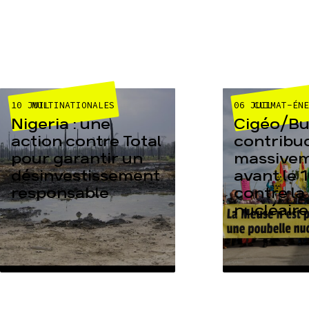
10 JUIL
06 JUIL
MULTINATIONALES
CLIMAT-ÉN
Nigeria : une
Cigéo/Bur
action contre Total
contribu
pour garantir un
massive
désinvestissement
avant le 1
responsable
contre la
nucléaire