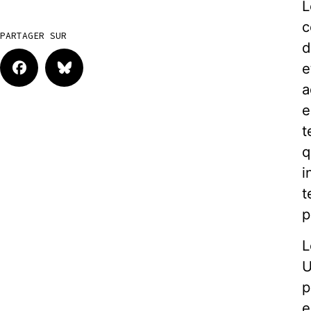
L
c
PARTAGER SUR
d
e
a
e
t
q
i
t
p
L
U
p
e