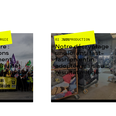
02 JUIL
ERGIE
SURPRODUCTION
e :
Notre décryptage :
ons
une loi anti fast-
ment
fashion enfin
6 juillet
adoptée mais au
 poubelle
résultat mitigé