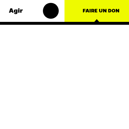
Agir
FAIRE UN DON
s
Groupes
matiques
locaux
t – Énergie
Les Groupes
Locaux des
roduction
Amis de la
Terre agissent
ulture
au niveau local
nce
pour faire
bouger les
nationales
lignes. Vous
aussi, vous
ts
avez envie de
passer à
l'action ?