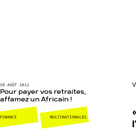
V
30 AOÛT 2011
Pour payer vos retraites,
affamez un Africain !
FINANCE
MULTINATIONALES