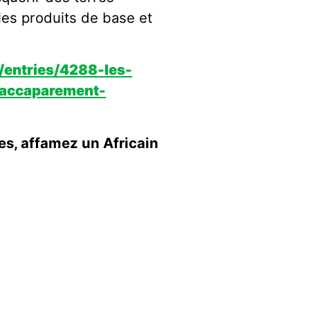
les produits de base et
e/entries/4288-les-
-accaparement-
tes, affamez un Africain