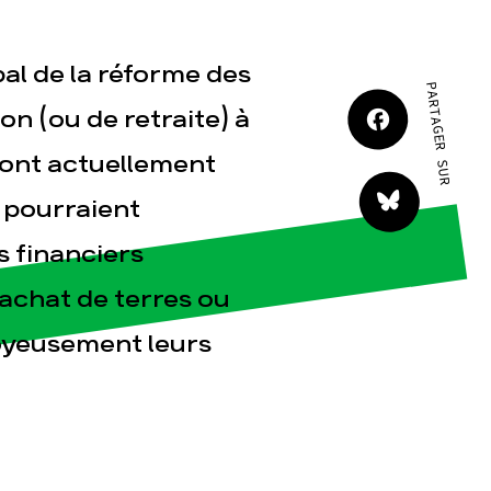
JE M'IMPLIQUE
al de la réforme des
PARTAGER SUR
on (ou de retraite) à
 sont actuellement
- pourraient
tact
s financiers
'achat de terres ou
joyeusement leurs