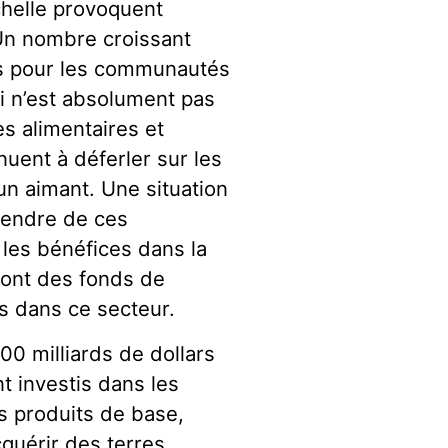
chelle provoquent
 Un nombre croissant
is pour les communautés
ui n’est absolument pas
s alimentaires et
nuent à déferler sur les
 un aimant. Une situation
ttendre de ces
 les bénéfices dans la
 sont des fonds de
rs dans ce secteur.
0 milliards de dollars
t investis dans les
es produits de base,
cquérir des terres