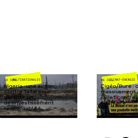
MULTINATIONALES
CLIMAT-ÉNERGIE
10 JUIL
06 JUIL
Nigeria : une action
Cigéo/Bure : 
contre Total pour
massivement a
garantir un
juillet contre
désinvestissement
nucléaire
responsable