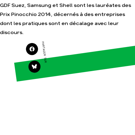
GDF Suez, Samsung et Shell sont les lauréates des
Prix Pinocchio 2014, décernés à des entreprises
Agir
Nos
dont les pratiques sont en décalage avec leur
thématiques
Faire un don
discours.
Climat – Énergie
S'engager sur le
terrain
Surproduction
PARTAGER SUR
Agir au quotidien
Agriculture
Soutenir les
Finance
campagnes
Multinationales
Transmettre tout ou
partie de son
Forêts
patrimoine
Télécharger
gratuitement les
guides éco-citoyens
Actualités
Groupes
locaux
Espace presse