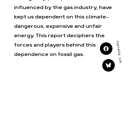
Agir
Nos thématiques
influenced by the gas industry, have
Faire un don
Climat – Énergie
kept us dependent on this climate-
S'engager sur le terrain
Surproduction
dangerous, expensive and unfair
Agir au quotidien
Agriculture
energy. This report deciphers the
Soutenir les campagnes
Finance
PARTAGER SUR
forces and players behind this
Transmettre tout ou
Multinationales
partie de son
dependence on fossil gas.
patrimoine
Forêts
Télécharger
gratuitement les guides
éco-citoyens
Actualités
Groupes locaux
Espace presse
Publications
Contact