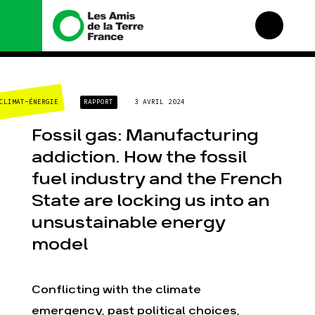
Nous connaître
Nos campagnes
CLIMAT-ÉNERGIE
RAPPORT
3 AVRIL 2024
Histoire
Total, rendez-vous au
tribunal
Manifeste
Fossil gas: Manufacturing
Gaz « naturel », le
grand enfumage
Missions et méthodes
addiction. How the fossil
Mode : une tendance
Valeurs
fuel industry and the French
destructrice
Équipes et
Gaz au Mozambique, la
fonctionnement
State are locking us into an
violence TOTAL(e)
Le réseau dans le
unsustainable energy
Nos autres campagnes
monde
model
Nos alliés
Je soutiens les Amis de
la Terre
Conflicting with the climate
emergency, past political choices,