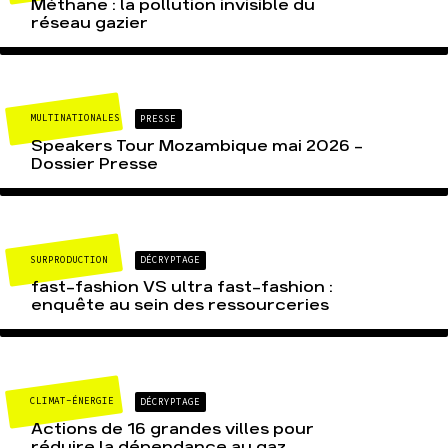
Méthane : la pollution invisible du
réseau gazier
MULTINATIONALES
PRESSE
Speakers Tour Mozambique mai 2026 –
Dossier Presse
SURPRODUCTION
DÉCRYPTAGE
fast-fashion VS ultra fast-fashion :
enquête au sein des ressourceries
CLIMAT-ÉNERGIE
DÉCRYPTAGE
Actions de 16 grandes villes pour
réduire la dépendance au gaz