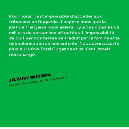
Pour nous, il est impossible d’accéder aux
tribunaux en Ouganda. J’espère donc que la
justice française nous aidera, il y a des dizaines de
milliers de personnes affectées. L’impossibilité
de cultiver nos terres se traduit par la famine et la
déscolarisation de nos enfants. Nous avons alerté
plusieurs fois Total Ouganda et ils n’ont jamais
rien changé.
JELOUSY MUGISHA
PASTEUR ET LEADER D’UNE COMMUNAUTÉ