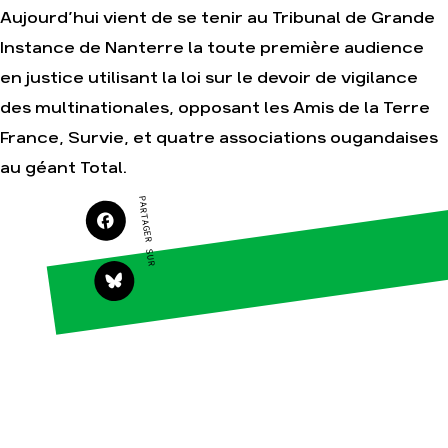
Aujourd’hui vient de se tenir au Tribunal de Grande
Instance de Nanterre la toute première audience
en justice utilisant la loi sur le devoir de vigilance
Agir
Nos
des multinationales, opposant les Amis de la Terre
thématiques
Faire un don
Climat – Énergie
France, Survie, et quatre associations ougandaises
S'engager sur le
terrain
Surproduction
au géant Total.
Agir au quotidien
Agriculture
PARTAGER SUR
Soutenir les
Finance
campagnes
Multinationales
Transmettre tout
ou partie de son
Forêts
patrimoine
Télécharger
gratuitement les
guides éco-
citoyens