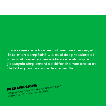
J’ai essayé de retourner cultiver mes terres, et
Total m’en a empêché. J’ai subi des pressions et
intimidations et ai même été arrêté alors que
j’essayais simplement de défendre mes droits et
de lutter pour la survie de ma famille. »
FRED MWESIGWA
AGRICULTEUR IMPACTÉ PAR LE MÉGA-PROJET
PÉTROLIER DE TOTAL EN OUGANDA