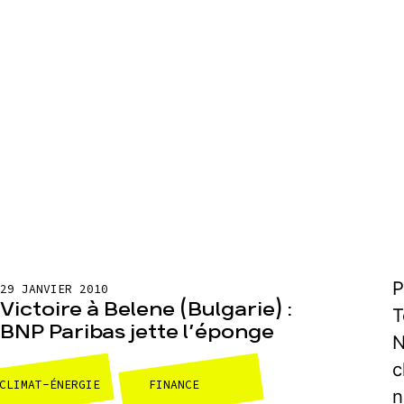
P
29 JANVIER 2010
Victoire à Belene (Bulgarie) :
T
BNP Paribas jette l’éponge
N
c
CLIMAT-ÉNERGIE
FINANCE
n