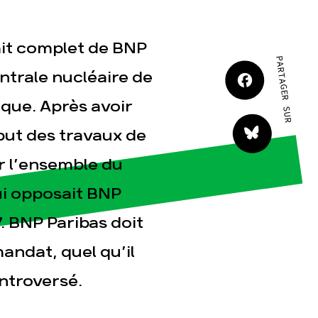
JE M'IMPLIQUE
rait complet de BNP
PARTAGER SUR
ntrale nucléaire de
ique. Après avoir
ébut des travaux de
tact
er l’ensemble du
ui opposait BNP
. BNP Paribas doit
mandat, quel qu’il
ontroversé.