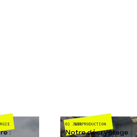
02 JUIL
ERGIE
SURPRODUCTION
e :
Notre décryptage :