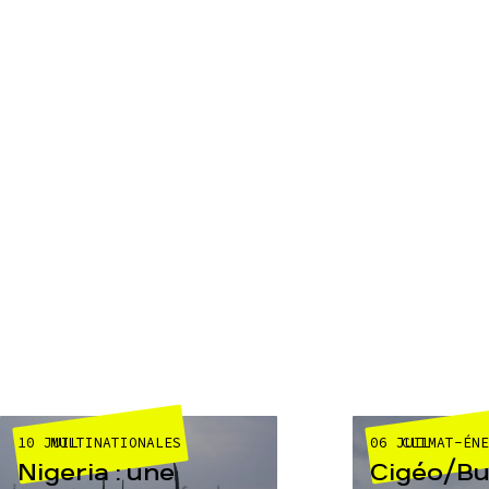
10 JUIL
06 JUIL
MULTINATIONALES
CLIMAT-ÉN
Nigeria : une
Cigéo/Bur