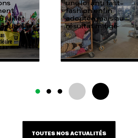
ons
une loi anti fast-
ment
fashion enfin
6 juillet
adoptée mais au
 poubelle
résultat mitigé
TOUTES NOS ACTUALITÉS