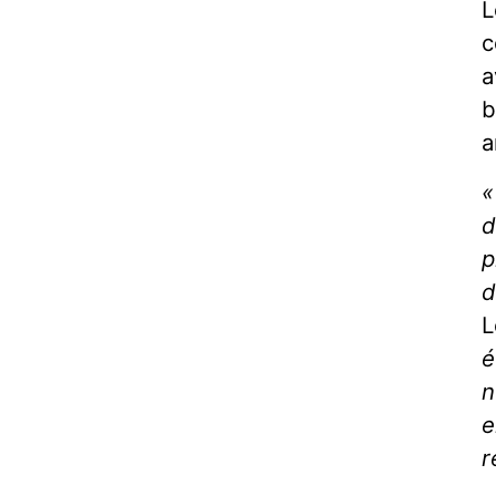
L
c
a
b
a
«
d
p
d
L
é
n
e
r