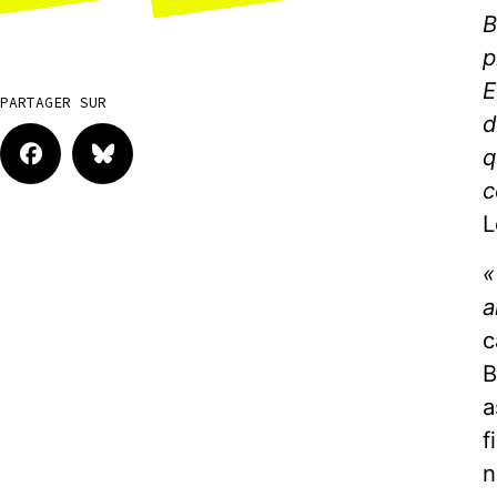
B
p
E
PARTAGER SUR
d
q
c
L
«
a
c
B
a
f
n