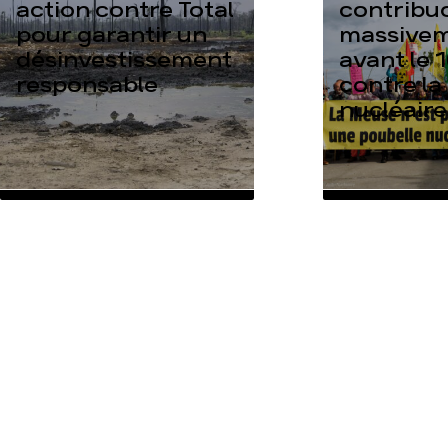
action contre Total
contribu
pour garantir un
massive
désinvestissement
avant le 1
responsable
contre la
nucléaire