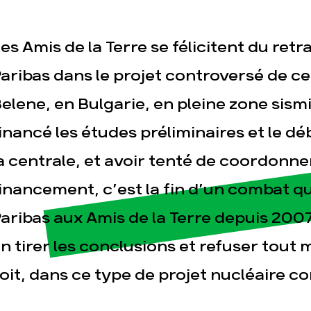
es Amis de la Terre se félicitent du ret
aribas dans le projet controversé de ce
elene, en Bulgarie, en pleine zone sism
inancé les études préliminaires et le d
esse
Publications
Con
a centrale, et avoir tenté de coordonn
inancement, c’est la fin d’un combat q
aribas aux Amis de la Terre depuis 2007
n tirer les conclusions et refuser tout 
oit, dans ce type de projet nucléaire c