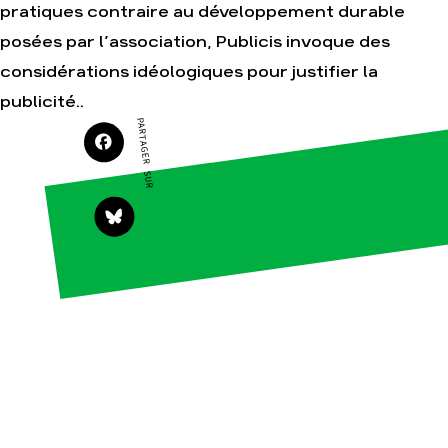
Forêts
pratiques contraire au développement durable
Transmettre
tout ou
partie de
posées par l’association, Publicis invoque des
son
patrimoine
considérations idéologiques pour justifier la
Télécharger
publicité..
gratuitement
PARTAGER SUR
les guides
éco-
citoyens
Actualités
Groupes
locaux
Espace
presse
Publications