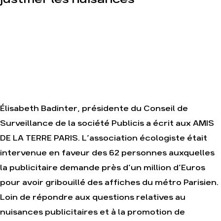
Le réseau
dans le
Gaz au
monde
Mozambique,
la violence
Nos alliés
TOTAL(e)
Je soutiens
Nos autres
les Amis de
campagnes
la Terre
Élisabeth Badinter, présidente du Conseil de
Surveillance de la société Publicis a écrit aux AMIS
Agir
Nos
thématiques
Faire un don
DE LA TERRE PARIS. L’association écologiste était
Climat –
S'engager
Énergie
intervenue en faveur des 62 personnes auxquelles
sur le
terrain
Surproduction
la publicitaire demande près d’un million d’Euros
Agir au
Agriculture
pour avoir gribouillé des affiches du métro Parisien.
quotidien
Finance
Loin de répondre aux questions relatives au
Soutenir
les
Multinationales
nuisances publicitaires et à la promotion de
campagnes