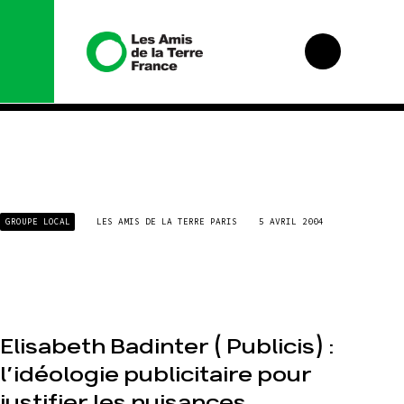
Nous
Nos
GROUPE LOCAL
LES AMIS DE LA TERRE PARIS
5 AVRIL 2004
connaître
campagnes
Histoire
Total,
rendez-
vous au
Manifeste
tribunal
Missions et
Gaz
méthodes
« naturel »,
le grand
Valeurs
Elisabeth Badinter ( Publicis) :
enfumage
Équipes et
l’idéologie publicitaire pour
Mode : une
fonctionnement
tendance
justifier les nuisances
destructrice