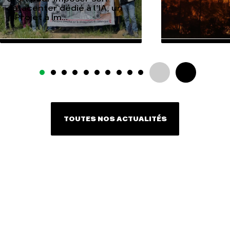
datacenter dédié à l’IA, un
« Projet à Im...
TOUTES NOS ACTUALITÉS