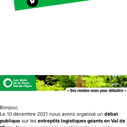
Faire un don
Climat – Énergie
S'engager sur le terrain
Surproduction
Agir au quotidien
Agriculture
Soutenir les campagnes
Finance
Transmettre tout ou
Multinationales
partie de son patrimoine
Forêts
Télécharger
gratuitement les guides
éco-citoyens
Actualités
Groupes locaux
Espace presse
Publications
Contact
Bonjour,
Le 10 décembre 2021 nous avons organisé un
débat
publique
sur les
entrepôts logistiques géants en Val de