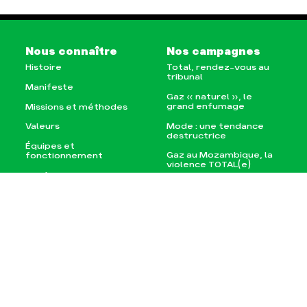
Nous connaître
Nos campagnes
Histoire
Total, rendez-vous au
tribunal
Manifeste
Gaz « naturel », le
grand enfumage
Missions et méthodes
Mode : une tendance
Valeurs
destructrice
Équipes et
Gaz au Mozambique, la
fonctionnement
violence TOTAL(e)
Le réseau dans le
Nos autres campagnes
monde
Nos alliés
Je soutiens les Amis de
la Terre
Agir
Nos thématiques
Faire un don
Climat – Énergie