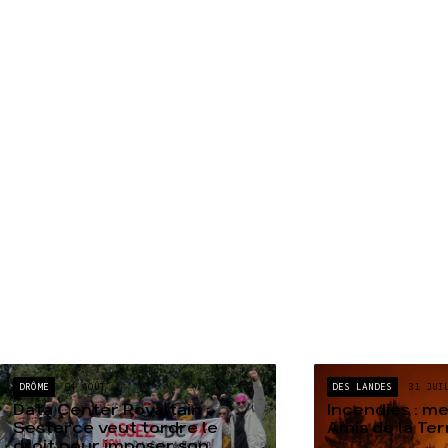
DRÔME
04 AOÛT
DES LANDES
31 JUI
Data Center Rovaltain :
Incendies : m
Sesterce veut tordre le
Amis de la Te
droit pour imposer son