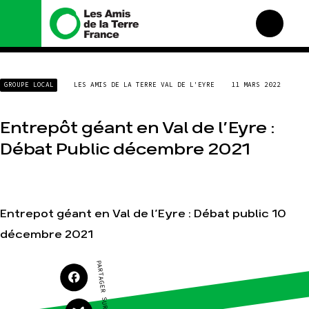
Nous connaître
Nos campagnes
GROUPE LOCAL
LES AMIS DE LA TERRE VAL DE L'EYRE
11 MARS 2022
Histoire
Total, rendez-vous au
tribunal
Manifeste
Entrepôt géant en Val de l’Eyre :
Gaz « naturel », le grand
enfumage
Missions et méthodes
Débat Public décembre 2021
Mode : une tendance
Valeurs
destructrice
Équipes et
Gaz au Mozambique, la
fonctionnement
violence TOTAL(e)
Le réseau dans le monde
Nos autres campagnes
Entrepot géant en Val de l’Eyre : Débat public 10
Nos alliés
décembre 2021
Je soutiens les Amis de la
Terre
PARTAGER SUR
Agir
Nos thématiques