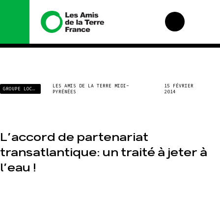
Nous connaître
Nos
LES AMIS DE LA TERRE MIDI-
15 FÉVRIER
GROUPE LOCAL
campagnes
PYRÉNÉES
2014
Histoire
Total, rendez-vous
Manifeste
au tribunal
Missions et
Gaz « naturel », le
méthodes
grand enfumage
L’accord de partenariat
Valeurs
Mode : une
transatlantique: un traité à jeter à
tendance
Équipes et
destructrice
fonctionnement
l’eau !
Gaz au
Le réseau dans le
Mozambique, la
monde
violence TOTAL(e)
Nos alliés
Nos autres
campagnes
Je soutiens les