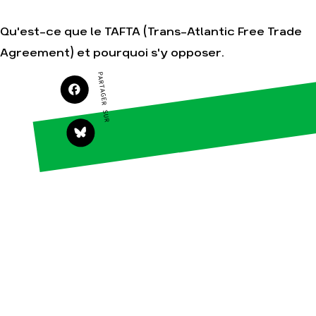
Amis de la Terre
Qu'est-ce que le TAFTA (Trans-Atlantic Free Trade
Agreement) et pourquoi s'y opposer.
Agir
Nos
PARTAGER SUR
thématiques
Faire un don
Climat – Énergie
S'engager sur le
terrain
Surproduction
Agir au quotidien
Agriculture
Soutenir les
Finance
campagnes
Multinationales
Transmettre tout
ou partie de son
Forêts
patrimoine
Télécharger
gratuitement les
guides éco-
citoyens