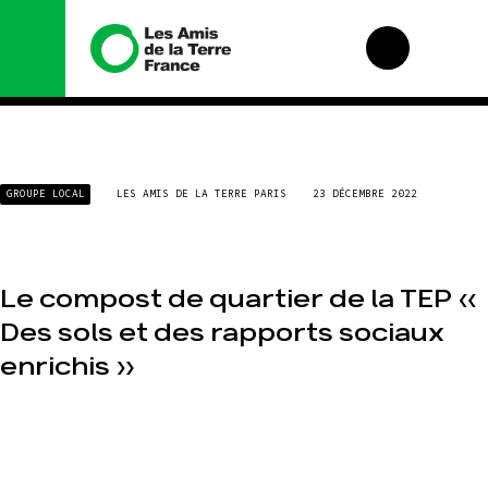
Nous connaître
Nos
GROUPE LOCAL
LES AMIS DE LA TERRE PARIS
23 DÉCEMBRE 2022
campagnes
Histoire
Total, rendez-vous
Manifeste
au tribunal
Missions et
Gaz « naturel », le
méthodes
grand enfumage
Le compost de quartier de la TEP «
Valeurs
Mode : une
Des sols et des rapports sociaux
tendance
Équipes et
destructrice
enrichis »
fonctionnement
Gaz au
Le réseau dans le
Mozambique, la
monde
violence TOTAL(e)
Nos alliés
Nos autres
campagnes
Je soutiens les