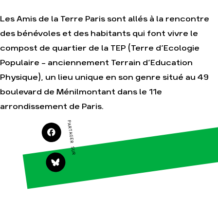
Amis de la Terre
Les Amis de la Terre Paris sont allés à la rencontre
des bénévoles et des habitants qui font vivre le
Agir
Nos
compost de quartier de la TEP (Terre d’Ecologie
thématiques
Faire un don
Populaire – anciennement Terrain d’Education
Climat – Énergie
S'engager sur le
Physique), un lieu unique en son genre situé au 49
terrain
Surproduction
boulevard de Ménilmontant dans le 11e
Agir au quotidien
Agriculture
arrondissement de Paris.
Soutenir les
Finance
campagnes
Multinationales
PARTAGER SUR
Transmettre tout
ou partie de son
Forêts
patrimoine
Télécharger
gratuitement les
guides éco-
citoyens