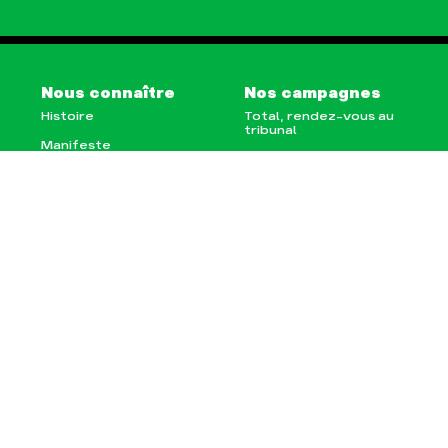
Nous connaître
Nos campagnes
Histoire
Total, rendez-vous au
tribunal
Manifeste
Gaz « naturel », le
grand enfumage
Missions et méthodes
Mode : une tendance
Valeurs
destructrice
Équipes et
Gaz au Mozambique, la
fonctionnement
violence TOTAL(e)
Le réseau dans le
Nos autres campagnes
monde
Nos alliés
Je soutiens les Amis de
la Terre
Agir
Nos thématiques
Faire un don
Climat – Énergie