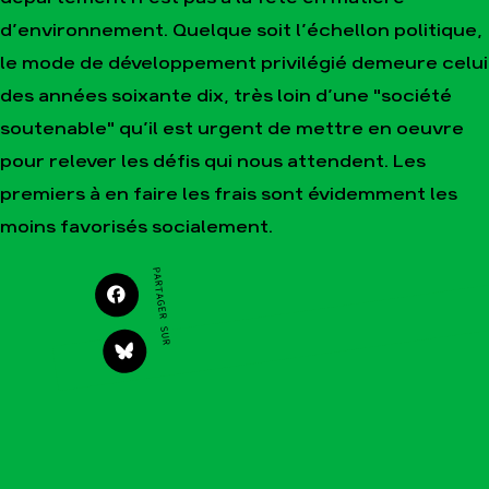
Faire un don
Climat – Énergie
d’environnement. Quelque soit l’échellon politique,
S'engager sur le terrain
Surproduction
le mode de développement privilégié demeure celui
Agir au quotidien
Agriculture
des années soixante dix, très loin d’une "société
Soutenir les campagnes
Finance
soutenable" qu’il est urgent de mettre en oeuvre
Transmettre tout ou
Multinationales
partie de son patrimoine
pour relever les défis qui nous attendent. Les
Forêts
Télécharger
premiers à en faire les frais sont évidemment les
gratuitement les guides
éco-citoyens
moins favorisés socialement.
PARTAGER SUR
Actualités
Groupes locaux
Espace presse
Publications
Contact