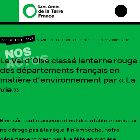
Nous connaître
Nos campagnes
GROUPES LOCAUX
GROUPE LOCAL
LES AMIS DE LA TERRE VAL D'OISE
13 NOVEMBRE 2010
Histoire
Total, rendez-vous au
NOS
tribunal
Manifeste
ACTUS
Gaz « naturel », le grand
Le Val d’Oise classé lanterne rouge
enfumage
Missions et méthodes
des départements français en
Mode : une tendance
Valeurs
destructrice
matière d’environnement par « La
Équipes et
Gaz au Mozambique, la
fonctionnement
vie »
violence TOTAL(e)
Le réseau dans le monde
Nos autres campagnes
Nos alliés
Je soutiens les Amis de la
Terre
Bien sûr tout classement est discutable et celui-ci
ne déroge pas à la règle. Il n’empêche, notre
Agir
Nos thématiques
département n’est pas à la fête en matière