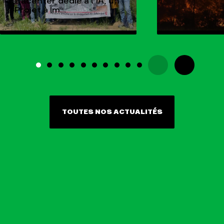
datacenter dédié à l’IA, un
« Projet à Im...
TOUTES NOS ACTUALITÉS