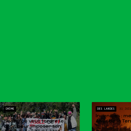
DRÔME
04 AOÛT
DES LANDES
31 JUI
Data Center Rovaltain :
Incendies : m
Sesterce veut tordre le
Amis de la Te
droit pour imposer son