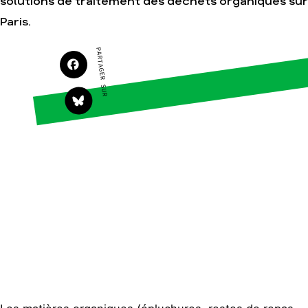
solutions de traitement des déchets organiques sur
Faire un don
Climat – Énergie
Paris.
S'engager sur le terrain
Surproduction
Agir au quotidien
Agriculture
PARTAGER SUR
Soutenir les campagnes
Finance
Transmettre tout ou
Multinationales
partie de son patrimoine
Forêts
Télécharger
gratuitement les guides
éco-citoyens
Actualités
Groupes locaux
Espace presse
Publications
Contact