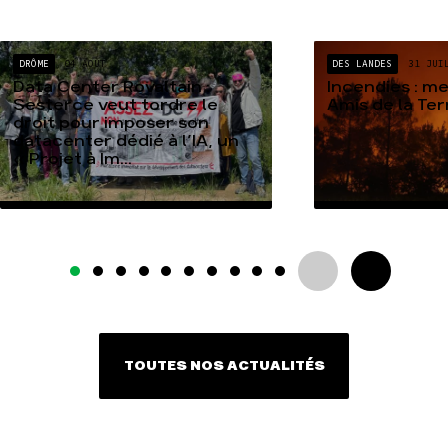
DRÔME
04 AOÛT
DES LANDES
31 JUI
Data Center Rovaltain :
Incendies : m
Sesterce veut tordre le
Amis de la Te
droit pour imposer son
datacenter dédié à l’IA, un
« Projet à Im...
TOUTES NOS ACTUALITÉS