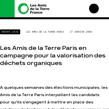
Nous connaître
Nos campagnes
GROUPE LOCAL
LES AMIS DE LA TERRE PARIS
27 JANVIER 2008
Histoire
Total, rendez-vous au
tribunal
Manifeste
Gaz « naturel », le grand
Les Amis de la Terre Paris en
enfumage
Missions et méthodes
campagne pour la valorisation des
Mode : une tendance
Valeurs
destructrice
déchets organiques
Équipes et
Gaz au Mozambique, la
fonctionnement
violence TOTAL(e)
Le réseau dans le monde
Nos autres campagnes
Nos alliés
A quelques semaines des élections municipales, les
Je soutiens les Amis de
la Terre
Amis de la Terre Paris interpellent les candidats
pour qu'ils s'engagent à mettre en place des
Agir
Nos thématiques