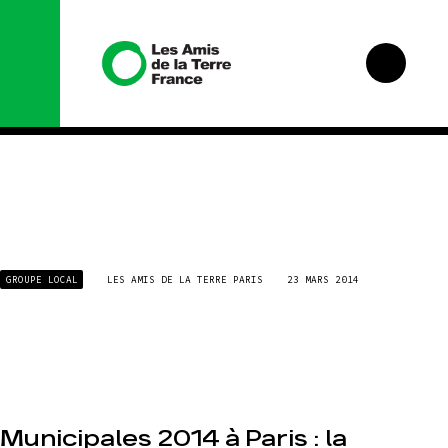
Nous
Nos
GROUPE LOCAL
LES AMIS DE LA TERRE PARIS
23 MARS 2014
connaître
campagnes
Histoire
Total,
rendez-
vous au
Manifeste
tribunal
Missions
Gaz
et
« naturel »,
méthodes
le
grand
Valeurs
Municipales 2014 à Paris : la
enfumage