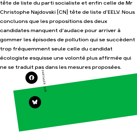
S'engager
tête de liste du parti socialiste et enfin celle de Mr
sur le
Surproduction
terrain
Christophe Najdovski (CN) tête de liste d’EELV. Nous
Agriculture
Agir au
concluons que les propositions des deux
quotidien
Finance
candidates manquent d’audace pour arriver à
Soutenir
Multinationales
les
gommer les épisodes de pollution qui se succèdent
campagnes
Forêts
trop fréquemment seule celle du candidat
Transmettre
tout ou
écologiste esquisse une volonté plus affirmée qui
partie
de son
ne se traduit pas dans les mesures proposées.
patrimoine
PARTAGER SUR
Télécharger
gratuitement
les
guides
éco-
citoyens