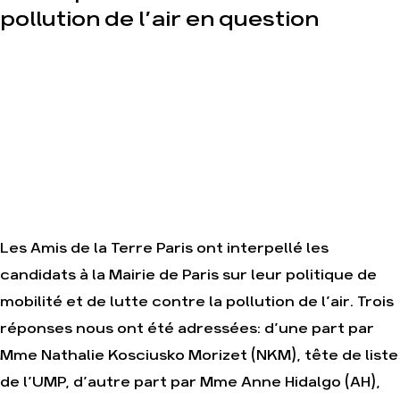
Équipes
pollution de l’air en question
Mode :
et
une
fonctionnement
tendance
destructrice
Le
réseau
Gaz au
dans le
Mozambique,
monde
la
violence
Nos
TOTAL(e)
alliés
Nos
Je
autres
soutiens
campagnes
les Amis
de la
Terre
Les Amis de la Terre Paris ont interpellé les
candidats à la Mairie de Paris sur leur politique de
mobilité et de lutte contre la pollution de l’air. Trois
réponses nous ont été adressées: d’une part par
Agir
Nos
Mme Nathalie Kosciusko Morizet (NKM), tête de liste
thématiques
Faire un
de l’UMP, d’autre part par Mme Anne Hidalgo (AH),
don
Climat –
Énergie