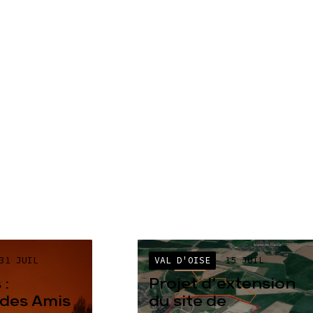
31 JUIL
VAL D'OISE
15 JUIL
 :
Projet d’extension
des Amis
du site de