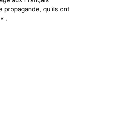
 propagande, qu’ils ont
é
« .