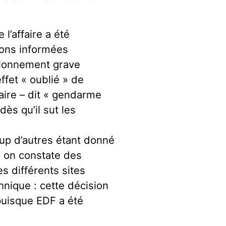
l’affaire a été
ions informées
tionnement grave
ffet « oublié » de
éaire – dit « gendarme
dès qu’il sut les
oup d’autres étant donné
, on constate des
 différents sites
hnique : cette décision
puisque EDF a été