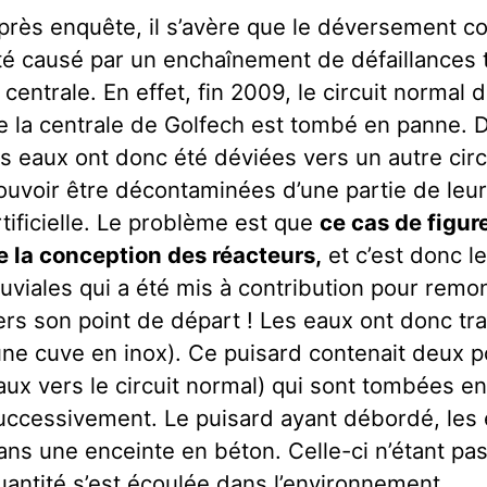
près enquête, il s’avère que le déversement co
té causé par un enchaînement de défaillances 
a centrale. En effet, fin 2009, le circuit normal
e la centrale de Golfech est tombé en panne.
es eaux ont donc été déviées vers un autre ci
ouvoir être décontaminées d’une partie de leur 
rtificielle. Le problème est que
ce cas de figure
e la conception des réacteurs,
et c’est donc le
luviales qui a été mis à contribution pour remo
ers son point de départ ! Les eaux ont donc tra
une cuve en inox). Ce puisard contenait deux 
aux vers le circuit normal) qui sont tombées e
uccessivement. Le puisard ayant débordé, les
ans une enceinte en béton. Celle-ci n’étant pa
uantité s’est écoulée dans l’environnement.