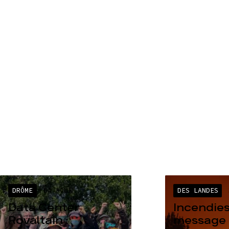
DRÔME
04 AOÛT
DES LANDES
Data Center
Incendies
Rovaltain :
message 