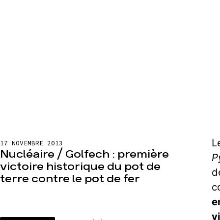
L
17 NOVEMBRE 2013
Nucléaire / Golfech : première
P
victoire historique du pot de
d
terre contre le pot de fer
c
e
v