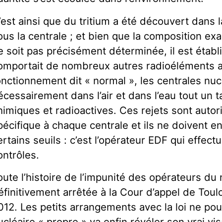
’est ainsi que du tritium a été découvert dans
ous la centrale ; et bien que la composition exa
e soit pas précisément déterminée, il est établ
omportait de nombreux autres radioéléments ar
onctionnement dit « normal », les centrales nucl
écessairement dans l’air et dans l’eau tout un 
himiques et radioactives. Ces rejets sont autor
pécifique à chaque centrale et ils ne doivent e
ertains seuils : c’est l’opérateur EDF qui effec
ontrôles.
oute l’histoire de l’impunité des opérateurs du 
éfinitivement arrêtée à la Cour d’appel de Tou
012. Les petits arrangements avec la loi ne pou
ucléaire « propre » va enfin révéler son vrai vi