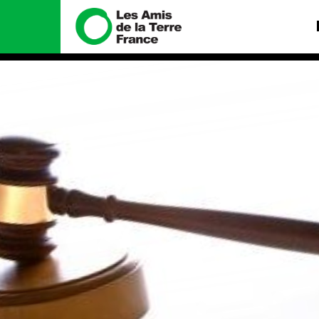
Nous connaître
Nos camp
Histoire
Total, rendez-v
tribunal
Manifeste
Gaz « naturel »,
enfumage
Missions et méthodes
Mode : une ten
Valeurs
destructrice
Équipes et
Gaz au Mozambi
fonctionnement
violence TOTAL
Le réseau dans le monde
Nos autres ca
Nos alliés
Je soutiens les Amis de la
Terre