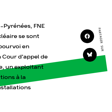
di-Pyrénées, FNE
PARTAGER SUR
léaire se sont
tact
pourvoi en
a Cour d'appel de
e, un exploitant
ions à la
stallations