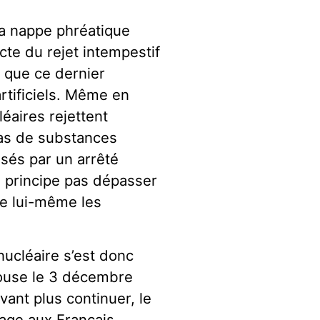
 la nappe phréatique
cte du rejet intempestif
i que ce dernier
tificiels. Même en
éaires rejettent
tas de substances
isés par un arrêté
n principe pas dépasser
tue lui-même les
nucléaire s’est donc
louse le 3 décembre
vant plus continuer, le
sage aux Français