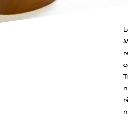
L
M
Actualités
Espace pr
r
c
T
n
r
n