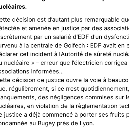
ucléaires.
ette décision est d’autant plus remarquable que 
étectée et amenée en justice par des associat
iscrètement par un salarié d’EDF d’un dysfonc
urvenu à la centrale de Golfech : EDF avait en e
éclarer cet incident à l’Autorité de sûreté nucl
u nucléaire » – erreur que l’électricien corrigea 
ssociations informées…
ette décision de justice ouvre la voie à beauc
ue, régulièrement, si ce n’est quotidiennement
anquements, des négligences commises sur les
ucléaires, en violation de la règlementation tec
e justice a déjà commencé à porter ses fruits 
ondamnée au Bugey près de Lyon.