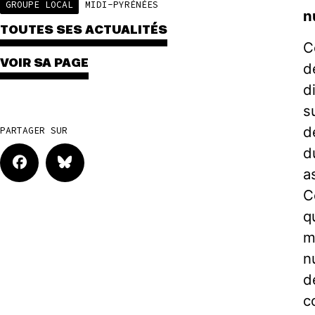
GROUPE LOCAL
MIDI-PYRÉNÉES
n
TOUTES SES ACTUALITÉS
C
VOIR SA PAGE
d
d
s
d
PARTAGER SUR
d
a
C
q
m
n
d
c