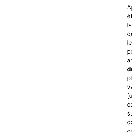
A
é
l
d
l
p
a
d
p
v
(
e
s
d
q