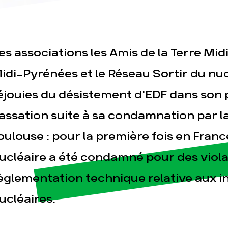
es associations les Amis de la Terre Mi
idi-Pyrénées et le Réseau Sortir du nuc
esse
Publications
Con
éjouies du désistement d'EDF dans son 
assation suite à sa condamnation par l
oulouse : pour la première fois en Franc
ucléaire a été condamné pour des violat
èglementation technique relative aux in
ucléaires.