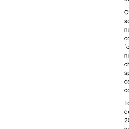
C
s
n
c
f
n
c
s
c
c
T
d
2
n