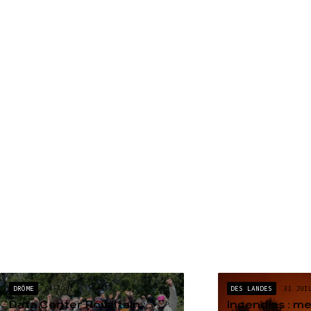
DRÔME
04 AOÛT
DES LANDES
31 JUI
Data Center Rovaltain :
Incendies : m