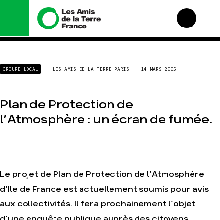
Nous connaître
Nos campagnes
GROUPE LOCAL
LES AMIS DE LA TERRE PARIS
14 MARS 2005
Histoire
Total, rendez-vous au
tribunal
Manifeste
Gaz « naturel », le
Plan de Protection de
grand enfumage
Missions et méthodes
l’Atmosphère : un écran de fumée.
Mode : une tendance
Valeurs
destructrice
Équipes et
Gaz au Mozambique, la
fonctionnement
violence TOTAL(e)
Le réseau dans le
Nos autres campagnes
monde
Le projet de Plan de Protection de l’Atmosphère
Nos alliés
Je soutiens les Amis de
d’Ile de France est actuellement soumis pour avis
la Terre
aux collectivités. Il fera prochainement l’objet
d’une enquête publique auprès des citoyens.