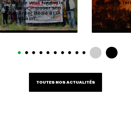
Sesterce veut tordre le
Amis de la Te
droit pour imposer son
datacenter dédié à l’IA, un
« Projet à Im...
TOUTES NOS ACTUALITÉS