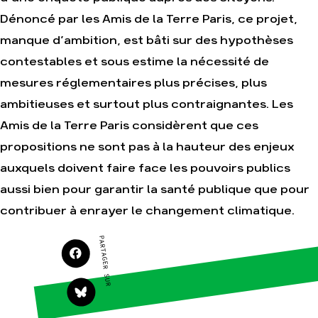
Agir
Nos thématiques
Dénoncé par les Amis de la Terre Paris, ce projet,
Faire un don
Climat – Énergie
manque d’ambition, est bâti sur des hypothèses
S'engager sur le terrain
Surproduction
contestables et sous estime la nécessité de
Agir au quotidien
Agriculture
mesures réglementaires plus précises, plus
Soutenir les
Finance
campagnes
ambitieuses et surtout plus contraignantes. Les
Multinationales
Transmettre tout ou
Amis de la Terre Paris considèrent que ces
partie de son
Forêts
patrimoine
propositions ne sont pas à la hauteur des enjeux
Télécharger
auxquels doivent faire face les pouvoirs publics
gratuitement les
guides éco-citoyens
aussi bien pour garantir la santé publique que pour
contribuer à enrayer le changement climatique.
Actualités
Groupes locaux
PARTAGER SUR
Espace presse
Publications
Contact