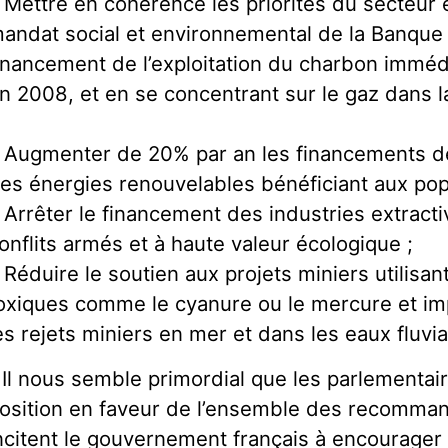
 Mettre en cohérence les priorités du secteur 
andat social et environnemental de la Banque 
inancement de l’exploitation du charbon imméd
n 2008, et en se concentrant sur le gaz dans l
 Augmenter de 20% par an les financements d
es énergies renouvelables bénéficiant aux pop
 Arrêter le financement des industries extract
onflits armés et à haute valeur écologique ;
 Réduire le soutien aux projets miniers utilisa
oxiques comme le cyanure ou le mercure et im
es rejets miniers en mer et dans les eaux fluvia
 Il nous semble primordial que les parlementa
osition en faveur de l’ensemble des recommand
ncitent le gouvernement français à encourager