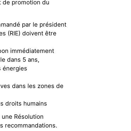
et de promotion du
mmandé par le président
es (RIE) doivent être
arbon immédiatement
ole dans 5 ans,
s énergies
tives dans les zones de
es droits humains
 une Résolution
ces recommandations.