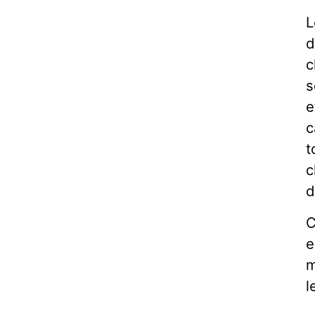
L
d
c
s
e
c
t
c
d
C
e
m
l