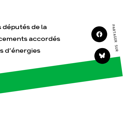
JE M'IMPLIQUE
s députés de la
PARTAGER SUR
ancements accordés
s d’énergies
tact