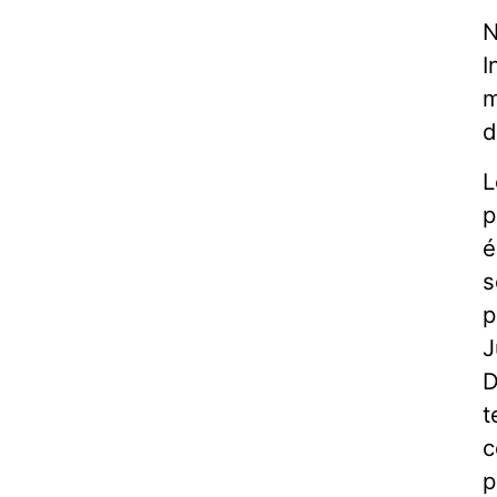
N
I
m
d
L
p
é
s
p
J
D
t
c
p