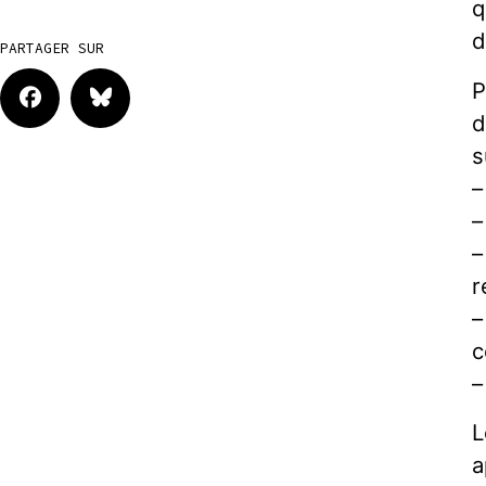
q
d
PARTAGER SUR
P
d
s
–
–
–
r
–
c
–
L
a