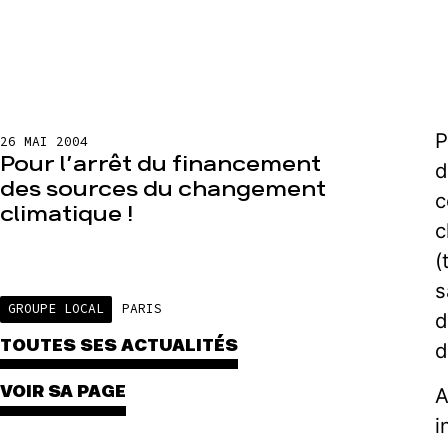
P
26 MAI 2004
Pour l’arrêt du financement
d
des sources du changement
c
climatique !
c
(
s
GROUPE LOCAL
PARIS
d
TOUTES SES ACTUALITÉS
d
VOIR SA PAGE
A
i