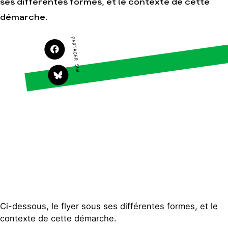
ses différentes formes, et le contexte de cette
S'engager sur le terrain
Surproduction
démarche.
Agir au quotidien
Agriculture
PARTAGER SUR
Soutenir les campagnes
Finance
Transmettre tout ou
Multinationales
partie de son patrimoine
Forêts
Télécharger
gratuitement les guides
éco-citoyens
Actualités
Groupes locaux
Espace presse
Publications
Contact
Ci-dessous, le flyer sous ses différentes formes, et le
contexte de cette démarche.