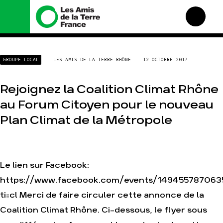
Nous connaître
Nos campagnes
GROUPE LOCAL
LES AMIS DE LA TERRE RHÔNE
12 OCTOBRE 2017
Histoire
Total, rendez-vous au
tribunal
Manifeste
Rejoignez la Coalition Climat Rhône
Gaz « naturel », le grand
enfumage
Missions et méthodes
au Forum Citoyen pour le nouveau
Mode : une tendance
Valeurs
destructrice
Plan Climat de la Métropole
Équipes et
Gaz au Mozambique, la
fonctionnement
violence TOTAL(e)
Le réseau dans le monde
Nos autres campagnes
Nos alliés
Le lien sur Facebook:
Je soutiens les Amis de la
https://www.facebook.com/events/149455787063
Terre
ti=cl Merci de faire circuler cette annonce de la
Agir
Nos thématiques
Coalition Climat Rhône. Ci-dessous, le flyer sous
Faire un don
Climat – Énergie