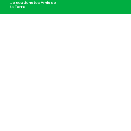
Je soutiens les Amis de
la Terre
Agir
Nos thématiques
Faire un don
Climat – Énergie
S'engager sur le terrain
Surproduction
Agir au quotidien
Agriculture
Soutenir les campagnes
Finance
Transmettre tout ou
Multinationales
partie de son patrimoine
Forêts
Télécharger
gratuitement les guides
éco-citoyens
Actualités
Groupes locaux
Espace presse
Publications
Contact