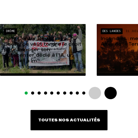
DRÔME
04 AOÛT
DES LANDES
31 JUI
Data Center Rovaltain :
Incendies : m
Sesterce veut tordre le droit
Amis de la Te
pour imposer son
datacenter dédié à l’IA, un
« Projet à Im...
TOUTES NOS ACTUALITÉS