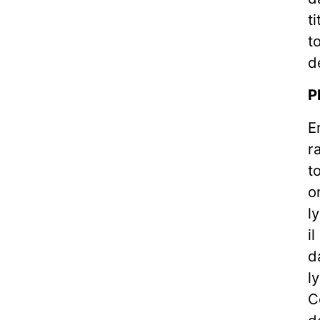
t
t
d
P
E
r
t
o
l
i
d
l
C