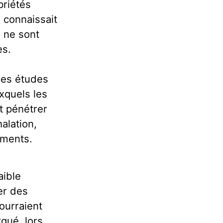
priétés
 connaissait
, ne sont
es.
 les études
xquels les
t pénétrer
alation,
iments.
aible
er des
ourraient
rqué, lors