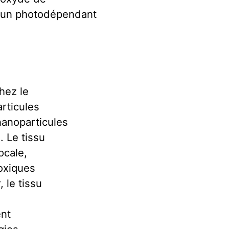
st un photodépendant
hez le
articules
nanoparticules
 Le tissu
ocale,
toxiques
 le tissu
ent