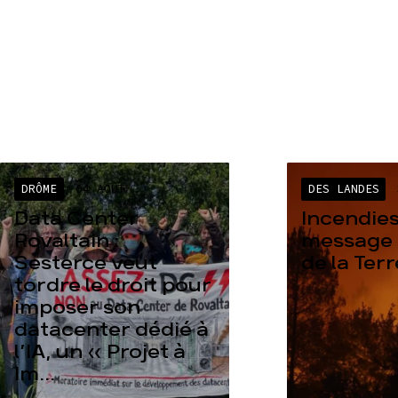
DRÔME
04 AOÛT
DES LANDES
Data Center
Incendies
Rovaltain :
message 
Sesterce veut
de la Ter
tordre le droit pour
imposer son
datacenter dédié à
l’IA, un « Projet à
Im...