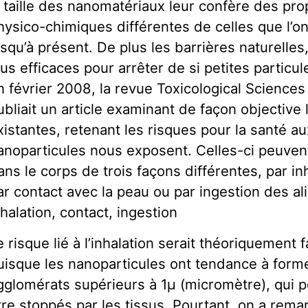
a taille des nanomatériaux leur confère des pro
hysico-chimiques différentes de celles que l’on
usqu’à présent. De plus les barrières naturelles
lus efficaces pour arrêter de si petites particul
n février 2008, la revue Toxicological Sciences
ubliait un article examinant de façon objective
xistantes, retenant les risques pour la santé au
anoparticules nous exposent. Celles-ci peuven
ans le corps de trois façons différentes, par inh
ar contact avec la peau ou par ingestion des al
nhalation, contact, ingestion
e risque lié à l’inhalation serait théoriquement f
uisque les nanoparticules ont tendance à form
gglomérats supérieurs à 1μ (micromètre), qui p
tre stoppés par les tissus. Pourtant, on a rema