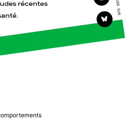
PARTAGER SUR
tudes récentes
santé.
tact
s comportements