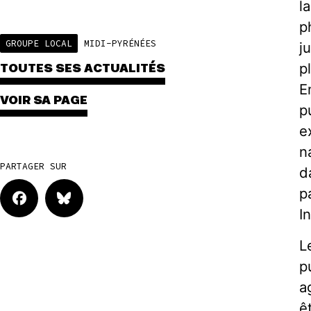
l
p
GROUPE LOCAL
MIDI-PYRÉNÉES
j
p
TOUTES SES ACTUALITÉS
E
VOIR SA PAGE
p
e
n
PARTAGER SUR
d
p
I
L
p
a
ê