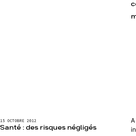
c
m
Actualités
Espace pr
A
15 OCTOBRE 2012
Santé : des risques négligés
i