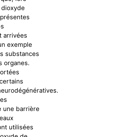
e dioxyde
 présentes
es
t arrivées
d’un exemple
les substances
s organes.
portées
certains
 neurodégénératives.
ces
 une barrière
peaux
nt utilisées
ioxyde de