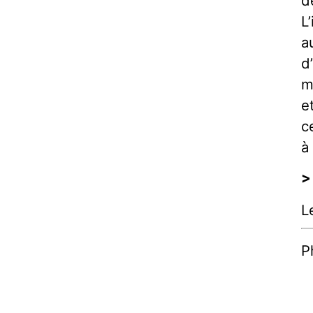
d
L
a
d
m
e
c
à
>
L
P