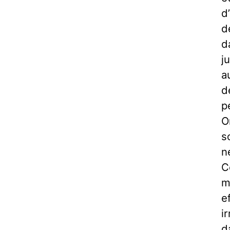
d
d
d
j
a
d
p
O
s
n
C
m
e
i
d