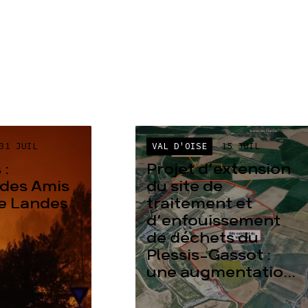
31 JUIL
VAL D'OISE
15 JUIL
 :
Projet d’extension
des Amis
du site de
re Landes
traitement et
d’enfouissement
de déchets du
Plessis-Gassot :
une augmentatio...