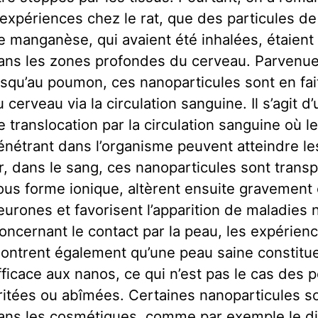
’expériences chez le rat, que des particules d
e manganèse, qui avaient été inhalées, étaient
ans les zones profondes du cerveau. Parvenu
usqu’au poumon, ces nanoparticules sont en fai
u cerveau via la circulation sanguine. Il s’agit 
e translocation par la circulation sanguine où 
énétrant dans l’organisme peuvent atteindre le
r, dans le sang, ces nanoparticules sont trans
ous forme ionique, altèrent ensuite gravement 
eurones et favorisent l’apparition de maladies
oncernant le contact par la peau, les expérien
ontrent également qu’une peau saine constitue
fficace aux nanos, ce qui n’est pas le cas des 
rritées ou abîmées. Certaines nanoparticules so
ans les cosmétiques, comme par exemple le d