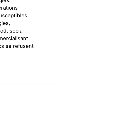
gies.
érations
susceptibles
gies,
oût social
mercialisant
cs se refusent