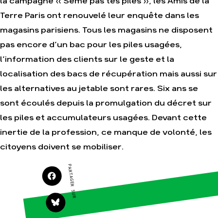
la campagne « Sème pas tes piles », les Amis de la
Agir
Nos thématiques
Terre Paris ont renouvelé leur enquête dans les
Faire un don
Climat – Énergie
magasins parisiens. Tous les magasins ne disposent
S'engager sur le terrain
Surproduction
pas encore d’un bac pour les piles usagées,
Agir au quotidien
Agriculture
l’information des clients sur le geste et la
Soutenir les
Finance
campagnes
localisation des bacs de récupération mais aussi sur
Multinationales
Transmettre tout ou
les alternatives au jetable sont rares. Six ans se
partie de son
Forêts
patrimoine
sont écoulés depuis la promulgation du décret sur
Télécharger
les piles et accumulateurs usagées. Devant cette
gratuitement les
guides éco-citoyens
inertie de la profession, ce manque de volonté, les
citoyens doivent se mobiliser.
Actualités
Groupes locaux
PARTAGER SUR
Espace presse
Publications
Contact