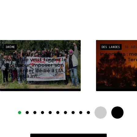
DRÔME
04 AOÛT
DES LANDES
31 JUI
Data Center Rovaltain :
Incendies : m
Sesterce veut tordre le
Amis de la Te
droit pour imposer son
datacenter dédié à l’IA, un
« Projet à Im...