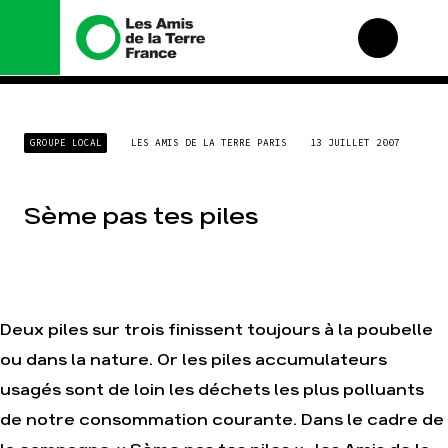
Nous connaître
Nos campagnes
GROUPE LOCAL
LES AMIS DE LA TERRE PARIS
13 JUILLET 2007
Histoire
Total, rendez-vous au
tribunal
Manifeste
Gaz « naturel », le
Sème pas tes piles
grand enfumage
Missions et méthodes
Mode : une tendance
Valeurs
destructrice
Équipes et
Gaz au Mozambique, la
fonctionnement
violence TOTAL(e)
Le réseau dans le
Nos autres campagnes
monde
Deux piles sur trois finissent toujours à la poubelle
Nos alliés
ou dans la nature. Or les piles accumulateurs
Je soutiens les Amis de
usagés sont de loin les déchets les plus polluants
la Terre
de notre consommation courante. Dans le cadre de