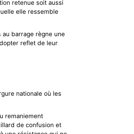
tion retenue soit aussi
quelle elle ressemble
s au barrage règne une
dopter reflet de leur
rgure nationale où les
 du remaniement
llard de confusion et
à une résistance qui ne