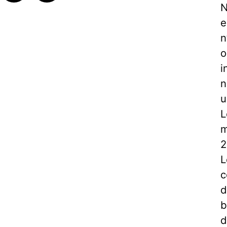
N
e
n
o
i
n
u
L
m
2
L
c
d
b
d