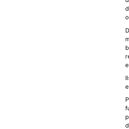
d
o
D
m
b
r
e
I
e
P
f
p
d