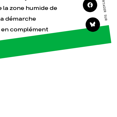
PARTAGER SUR
JE M'IMPLIQUE
de la zone humide de
la démarche
es en complément
tact