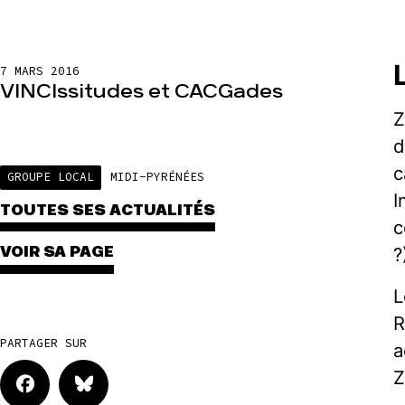
7 MARS 2016
VINCIssitudes et CACGades
Z
d
c
GROUPE LOCAL
MIDI-PYRÉNÉES
I
TOUTES SES ACTUALITÉS
c
VOIR SA PAGE
?
L
R
PARTAGER SUR
a
Z