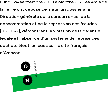
Lundi, 24 septembre 2018 à Montreuil - Les Amis de
la Terre ont déposé ce matin un dossier à la
Agir
Nos thématiques
Direction générale de la concurrence, de la
Faire un don
Climat – Énergie
consommation et de la répression des fraudes
S'engager sur le
Surproduction
(DGCCRF), démontrant la violation de la garantie
terrain
Agriculture
légale et l’absence d’un système de reprise des
Agir au quotidien
Finance
déchets électroniques sur le site français
Soutenir les
campagnes
Multinationales
d’Amazon.
Transmettre tout ou
Forêts
partie de son
PARTAGER SUR
patrimoine
Télécharger
gratuitement les
guides éco-citoyens
Actualités
Groupes
locaux
Espace presse