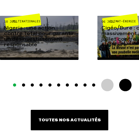
MULTINATIONALES
CLIMAT-ÉNERGIE
10 JUIL
06 JUIL
Nigeria : une action
Cigéo/Bure : 
contre Total pour garantir
massivement a
un désinvestissement
juillet contre
responsable
nucléaire
TOUTES NOS ACTUALITÉS