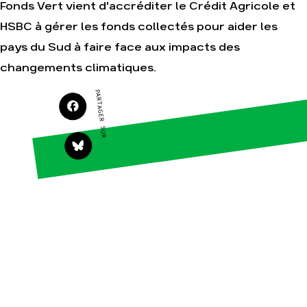
Fonds Vert vient d'accréditer le Crédit Agricole et
HSBC à gérer les fonds collectés pour aider les
Agir
Nos thématiques
pays du Sud à faire face aux impacts des
Faire un don
Climat – Énergie
changements climatiques.
S'engager sur le
Surproduction
terrain
PARTAGER SUR
Agriculture
Agir au quotidien
Finance
Soutenir les
campagnes
Multinationales
Transmettre tout ou
Forêts
partie de son
patrimoine
Télécharger
gratuitement les
guides éco-citoyens
Actualités
Groupes
locaux
Espace presse