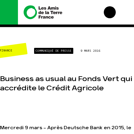
Nous connaître
Nos campagnes
CLIMAT-ÉNERGIE
COMMUNIQUÉ DE PRESSE
9 MARS 2016
Histoire
Total, rendez-vous
au tribunal
Manifeste
Gaz « naturel », le
grand enfumage
Missions et
méthodes
Business as usual au Fonds Vert qui
Mode : une tendance
destructrice
Valeurs
accrédite le Crédit Agricole
Gaz au Mozambique,
Équipes et
la violence TOTAL(e)
fonctionnement
Nos autres
Le réseau dans le
campagnes
monde
Nos alliés
Je soutiens les Amis
Mercredi 9 mars - Après Deutsche Bank en 2015, le
de la Terre