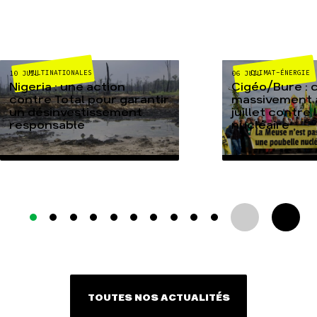
MULTINATIONALES
CLIMAT-ÉNERGIE
10 JUIL
06 JUIL
Nigeria : une action
Cigéo/Bure : 
contre Total pour garantir
massivement a
un désinvestissement
juillet contre
responsable
nucléaire
TOUTES NOS ACTUALITÉS