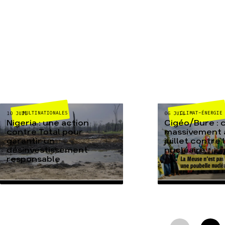
MULTINATIONALES
CLIMAT-ÉNERGIE
10 JUIL
06 JUIL
Nigeria : une action
Cigéo/Bure : 
contre Total pour
massivement a
garantir un
juillet contre
désinvestissement
nucléaire
responsable