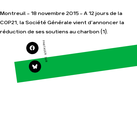
Montreuil – 18 novembre 2015 – A 12 jours de la
COP21, la Société Générale vient d’annoncer la
Agir
Nos
réduction de ses soutiens au charbon (1).
thématiques
Faire un don
Climat – Énergie
PARTAGER SUR
S'engager sur le
terrain
Surproduction
Agir au quotidien
Agriculture
Soutenir les
Finance
campagnes
Multinationales
Transmettre tout
ou partie de son
Forêts
patrimoine
Télécharger
gratuitement les
guides éco-
citoyens
Actualités