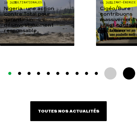
MULTINATIONALES
CLIMAT-ÉNERGIE
10 JUIL
06 JUIL
Nigeria : une action
Cigéo/Bure :
contre Total pour
contribuons
garantir un
massivement a
désinvestissement
juillet contre
responsable
nucléaire
TOUTES NOS ACTUALITÉS