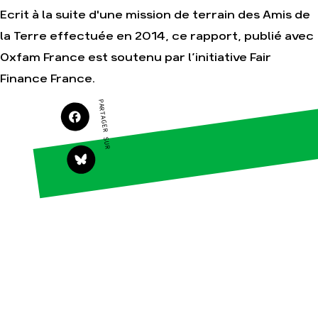
Ecrit à la suite d'une mission de terrain des Amis de
la Terre effectuée en 2014, ce rapport, publié avec
Oxfam France est soutenu par l’initiative Fair
Agir
Nos
thématiques
Finance France.
Faire un don
Climat – Énergie
S'engager sur le
PARTAGER SUR
terrain
Surproduction
Agir au quotidien
Agriculture
Soutenir les
Finance
campagnes
Multinationales
Transmettre tout
ou partie de son
Forêts
patrimoine
Télécharger
gratuitement les
guides éco-
citoyens