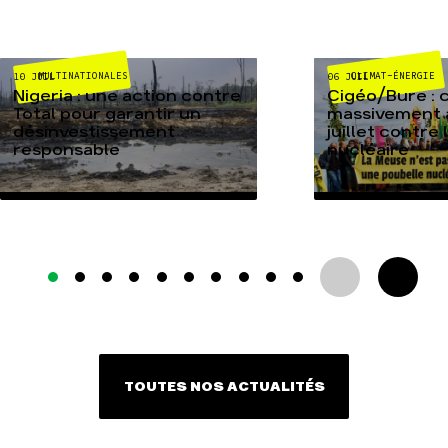
MULTINATIONALES
CLIMAT-ÉNERGIE
10 JUIL
06 JUIL
Nigeria : une action contre
Cigéo/Bure : 
Total pour garantir un
massivement a
désinvestissement
juillet contre
responsable
nucléaire
TOUTES NOS ACTUALITÉS