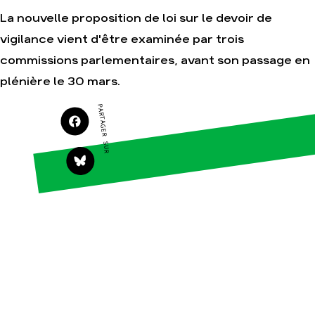
La nouvelle proposition de loi sur le devoir de
Agir
Nos thématiques
vigilance vient d'être examinée par trois
Faire un don
Climat – Énergie
commissions parlementaires, avant son passage en
S'engager sur le
Surproduction
terrain
plénière le 30 mars.
Agriculture
Agir au quotidien
Finance
PARTAGER SUR
Soutenir les
campagnes
Multinationales
Transmettre tout ou
Forêts
partie de son
patrimoine
Télécharger
gratuitement les
guides éco-citoyens
Actualités
Groupes
locaux
Espace presse
Publications