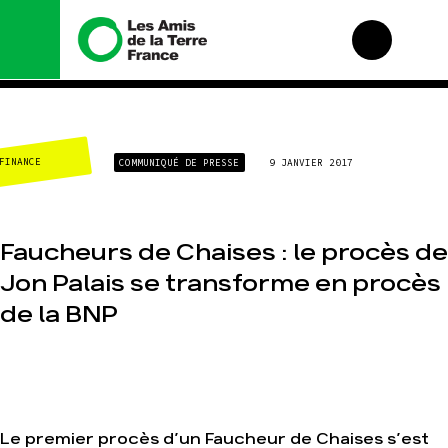
Nous connaître
Nos campagnes
CLIMAT-ÉNERGIE
COMMUNIQUÉ DE PRESSE
9 JANVIER 2017
Histoire
Total, rendez-vous au
tribunal
Manifeste
Gaz « naturel », le
grand enfumage
Missions et méthodes
Faucheurs de Chaises : le procès de
Mode : une tendance
Valeurs
destructrice
Jon Palais se transforme en procès
Équipes et
Gaz au Mozambique,
fonctionnement
de la BNP
la violence TOTAL(e)
Le réseau dans le
Nos autres
monde
campagnes
Nos alliés
Je soutiens les Amis
de la Terre
Le premier procès d’un Faucheur de Chaises s’est