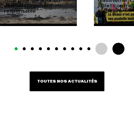
Total pour garantir un
massivement a
désinvestissement
juillet contre
responsable
nucléaire
TOUTES NOS ACTUALITÉS