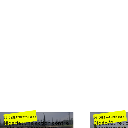
MULTINATIONALES
CLIMAT-ÉNERGIE
10 JUIL
06 JUIL
Nigeria : une action contre
Cigéo/Bure : 