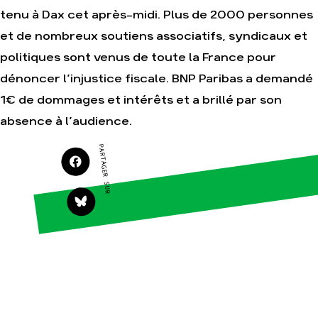
tenu à Dax cet après-midi. Plus de 2000 personnes
Agir
Nos thématiques
et de nombreux soutiens associatifs, syndicaux et
Faire un don
Climat – Énergie
politiques sont venus de toute la France pour
S'engager sur le
Surproduction
terrain
dénoncer l’injustice fiscale. BNP Paribas a demandé
Agriculture
Agir au quotidien
1€ de dommages et intérêts et a brillé par son
Finance
Soutenir les
absence à l’audience.
campagnes
Multinationales
Transmettre tout ou
Forêts
PARTAGER SUR
partie de son
patrimoine
Télécharger
gratuitement les
guides éco-citoyens
Actualités
Groupes
locaux
Espace presse
Publications